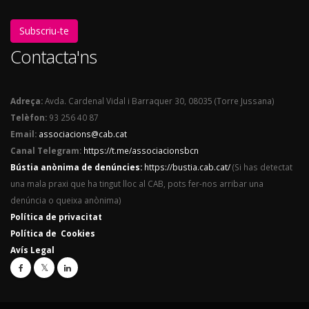
Subscriu-te
Contacta'ns
Adreça:
Avda. Cardenal Vidal i Barraquer 30, 08035 (Torre Jussana)
Telèfon:
93 256 40 87
Email:
associacions@cab.cat
Canal Telegram:
https://t.me/associacionsbcn
Bústia anònima de denúncies:
https://bustia.cab.cat/
(Si has detectat
una mala praxi que ha tingut lloc al CAB, pots fer-nos arribar una
denúncia o queixa anònima)
Política de privacitat
Política de Cookies
Avís Legal