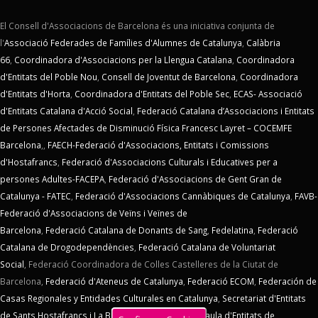
El Consell d'Associacions de Barcelona és una iniciativa conjunta de
l'
Associació Federades de Famílies d'Alumnes de Catalunya
,
Calàbria
66
,
Coordinadora d'Associacions per la Llengua Catalana
,
Coordinadora
d'Entitats del Poble Nou
,
Consell de Joventut de Barcelona
,
Coordinadora
d'Entitats d'Horta
,
Coordinadora d'Entitats del Poble Sec
,
ECAS- Associació
d'Entitats Catalana d'Acció Social
,
Federació Catalana d’Associacions i Entitats
de Persones Afectades de Disminució Física Francesc Layret – COCEMFE
Barcelona
,,
FAECH-Federació d'Associacions, Entitats i Comissions
d'Hostafrancs
,
Federació d'Associacions Culturals i Educatives per a
persones Adultes-FACEPA
,
Federació d'Associacions de Gent Gran de
Catalunya - FATEC
,
Federació d'Associacions Cannàbiques de Catalunya
,
FAVB-
Federació d'Associacions de Veïns i Veïnes de
Barcelona
,
Federació Catalana de Donants de Sang
,
Fedelatina
,
Federació
Catalana de Drogodependències
,
Federació Catalana de Voluntariat
Social
,
Federació Coordinadora de Colles Castelleres de la Ciutat de
Barcelona,
Federació d'Ateneus de Catalunya
,
Federació ECOM
,
Federación de
Casas Regionales y Entidades Culturales en Catalunya
,
Secretariat d'Entitats
de Sants Hostafrancs i La Bordeta
,
SOS Racisme
,
Taula d'Entitats de