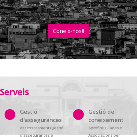
Coneix-nos!!
Serveis
Gestió
Gestió del
d'assegurances
coneixement
Assessorament i gestió
Aprofiteu Dades x
d'assegurances a
Associacions per