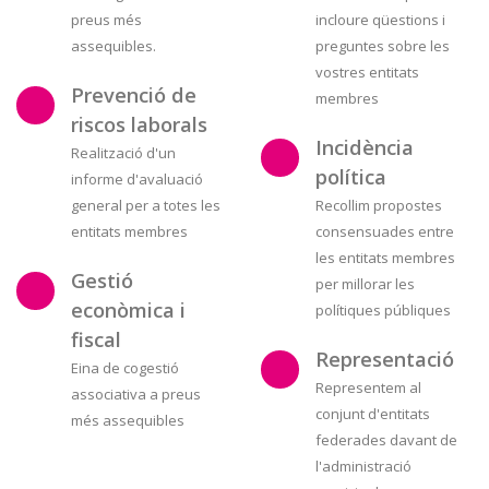
preus més
incloure qüestions i
assequibles.
preguntes sobre les
vostres entitats
Prevenció de
membres
riscos laborals
Incidència
Realització d'un
política
informe d'avaluació
general per a totes les
Recollim propostes
entitats membres
consensuades entre
les entitats membres
Gestió
per millorar les
econòmica i
polítiques públiques
fiscal
Representació
Eina de cogestió
Representem al
associativa a preus
conjunt d'entitats
més assequibles
federades davant de
l'administració