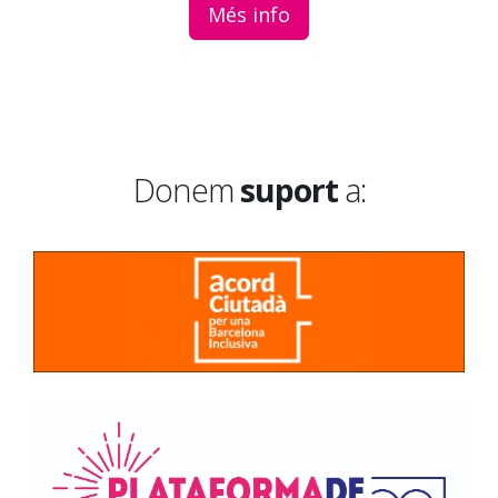
Més info
Donem
suport
a: