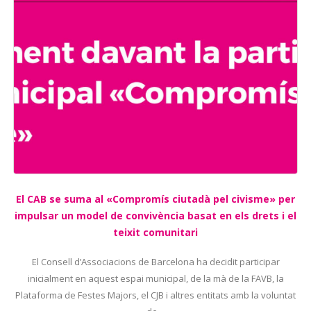
El CAB se suma al «Compromís ciutadà pel civisme» per
impulsar un model de convivència basat en els drets i el
teixit comunitari
El Consell d’Associacions de Barcelona ha decidit participar
inicialment en aquest espai municipal, de la mà de la FAVB, la
Plataforma de Festes Majors, el CJB i altres entitats amb la voluntat