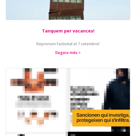
Tanquem per vacances!
Reprenem l’activitat el 7 setembre!
llegeix més >