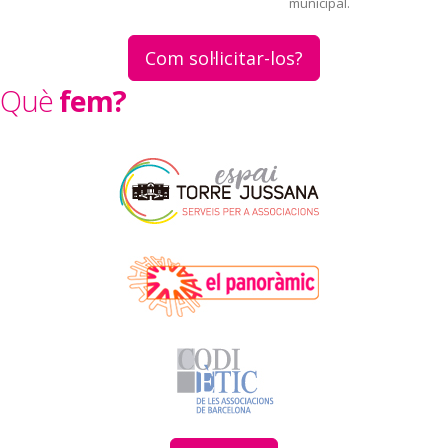
municipal.
Com sol·licitar-los?
Què
fem?