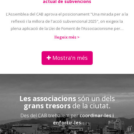
actual de subvencions
L’Assemblea del CAB aprova el posicionament "Una mirada per a la
reflexió i la millora de l'acció subvencional 2025", on exigeix la
plena aplicació de la Llei de Foment de l’Associacionisme per…
llegeix més >
Mostra'n més
Les associacions
són un dels
grans tresors
de la ciutat.
Des del CAB treballem per
coordinar-les i
enfortir-les