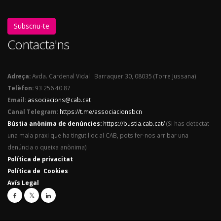
Subscriu-te
Contacta'ns
Adreça:
Avda. Cardenal Vidal i Barraquer 30, 08035 (Torre Jussana)
Telèfon:
93 256 40 87
Email:
associacions@cab.cat
Canal Telegram:
https://t.me/associacionsbcn
Bústia anònima de denúncies:
https://bustia.cab.cat/
(Si has detectat
una mala praxi que ha tingut lloc al CAB, pots fer-nos arribar una
denúncia o queixa anònima)
Política de privacitat
Política de Cookies
Avís Legal