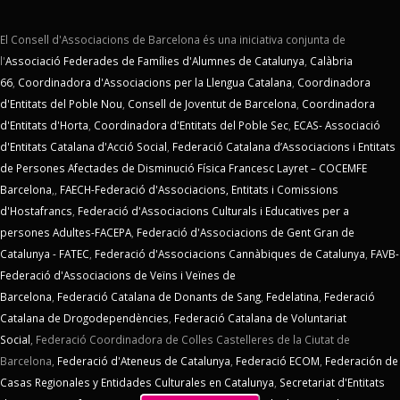
El Consell d'Associacions de Barcelona és una iniciativa conjunta de
l'
Associació Federades de Famílies d'Alumnes de Catalunya
,
Calàbria
66
,
Coordinadora d'Associacions per la Llengua Catalana
,
Coordinadora
d'Entitats del Poble Nou
,
Consell de Joventut de Barcelona
,
Coordinadora
d'Entitats d'Horta
,
Coordinadora d'Entitats del Poble Sec
,
ECAS- Associació
d'Entitats Catalana d'Acció Social
,
Federació Catalana d’Associacions i Entitats
de Persones Afectades de Disminució Física Francesc Layret – COCEMFE
Barcelona
,,
FAECH-Federació d'Associacions, Entitats i Comissions
d'Hostafrancs
,
Federació d'Associacions Culturals i Educatives per a
persones Adultes-FACEPA
,
Federació d'Associacions de Gent Gran de
Catalunya - FATEC
,
Federació d'Associacions Cannàbiques de Catalunya
,
FAVB-
Federació d'Associacions de Veïns i Veïnes de
Barcelona
,
Federació Catalana de Donants de Sang
,
Fedelatina
,
Federació
Catalana de Drogodependències
,
Federació Catalana de Voluntariat
Social
,
Federació Coordinadora de Colles Castelleres de la Ciutat de
Barcelona,
Federació d'Ateneus de Catalunya
,
Federació ECOM
,
Federación de
Casas Regionales y Entidades Culturales en Catalunya
,
Secretariat d'Entitats