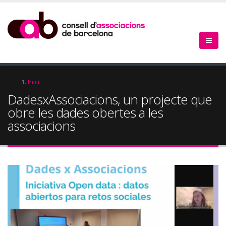
Vés
al
contingut
Fil
Inici
DadesxAssociacions, un projecte que
d'Ariadna
obre les dades obertes a les
associacions