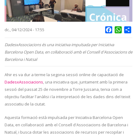
Facebook
Whats
Sh
dc., 04/12/2024 - 17:55
DadesxAssociacions és una iniciativa impulsada per Iniciativa
Barcelona Open Data, en col·laboració amb el Consell d'Associacions de
Barcelona i Natsal
Ahir es va dur a terme la segona sessió online de capacitació de
DadesxAssociacions
, una iniciativa que, juntament amb la primera
sessió del passat 25 de novembre a Torre Jussana, tenia com a
objectiu facilitar l'anàlisi i la interpretació de les dades dins del teixit
associatiu de la ciutat.
Aquesta formació està impulsada per Iniciativa Barcelona Open
Data, en col·laboració amb el Consell d'Associacions de Barcelona i
Natsal, i busca dotar les associacions de recursos per recopilar i