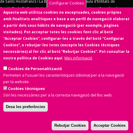
de Sants Hostafrancs i La Bordeta
,
SOS Racisme
,
Taula d'Entitats de
Configurar Cookies
Sarrià
,
Taula Eix Pere IV,
Unió d'Entitats de La Marina
,
Vern (Coordinadora
Aquesta web utilitza cookies no exceptuades, cookies pròpies
d'Entitats de La Verneda)
,
Voluntaris 2000
,
Xarxa d'Economia Solidària
. El
amb finalitats analítiques e base a un perfil de navegació elaborat
Consell d'Associacions de Barcelona manté un conveni de col·laboració amb
a partir dels seus hàbits de navegació (per exemple, pàgines
l'
Ens de l'Asociacionisme Cultural - ENS
, la
Coordinadora Catalana de
visitades). Pot acceptar totes les cookies fent clic al botó
Fundacions
. El Consell d'Associacions de Barcelona és membre de
Xarxa
“Acceptar Cookies”, configurar-les a través del botó “Configurar
d'Economia Solidària
,
FETS – Finançament Ètic i Solidari
,
Associació
Cookies”, o rebutjar-les totes (excepte les Cookies tècniques
SinergiaTIC
,
Coop57
i de
Fiare
.
necessàries) al fer clic al botó “Rebutjar Cookies”. Pot consultar la
Mes informació
nostra política de Cookies aquí.
Aquesta web ha estat desenvolupada per una entitat de l'Economia
Social i Solidària,
Colectic,SCCL
, cooperativa d'iniciativa social i sense
Cookies de Personalització
ànim de lucre.
Permeten a l'usuari les característiques (idioma) per a la navegació
per la website.
Cookies tècniques
Són les necessàries per a la correcta navegació del lloc web.
Desa les preferències
Amb el suport de
Rebutjar Cookies
Acceptar Cookies