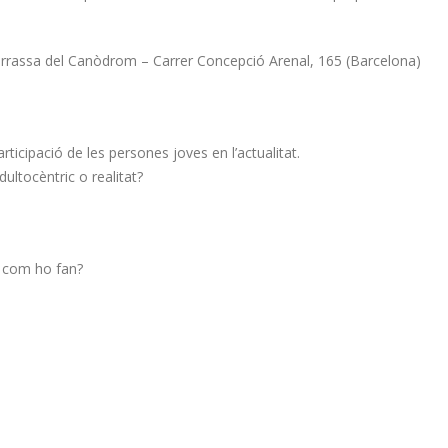
Terrassa del Canòdrom – Carrer Concepció Arenal, 165 (Barcelona)
ticipació de les persones joves en l’actualitat.
ultocèntric o realitat?
 i com ho fan?