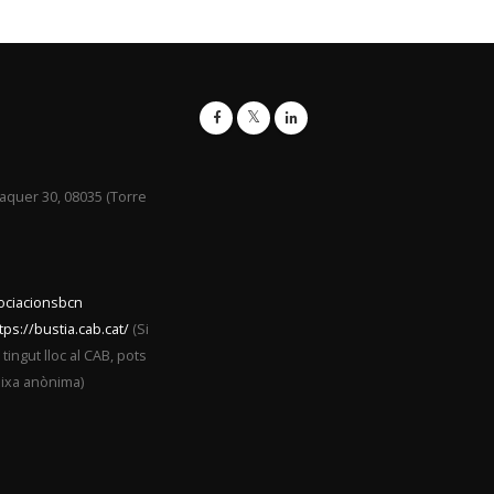
raquer 30, 08035 (Torre
sociacionsbcn
tps://bustia.cab.cat/
(Si
ingut lloc al CAB, pots
eixa anònima)