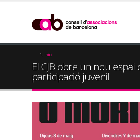
Vés
al
contingut
Fil
Inici
El CJB obre un nou espai d
d'Ariadna
participació juvenil