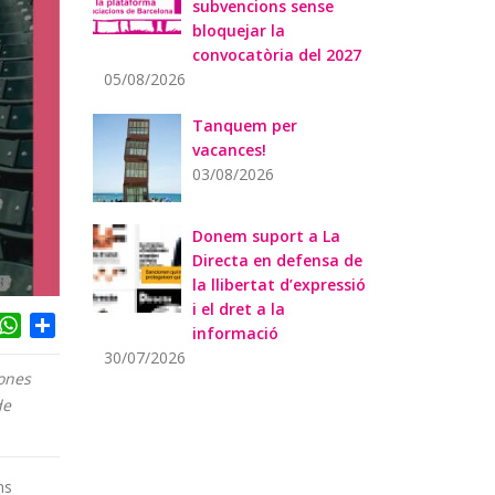
subvencions sense
bloquejar la
convocatòria del 2027
05/08/2026
Tanquem per
vacances!
03/08/2026
Donem suport a La
Directa en defensa de
la llibertat d’expressió
i el dret a la
acebook
WhatsApp
Share
informació
30/07/2026
sones
de
ns