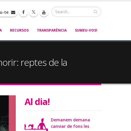
Cerca
iu-te
A
RECURSOS
TRANSPARÈNCIA
SUMEU-VOS!
orir: reptes de la
Al dia!
Demanem demana
canviar de fons les