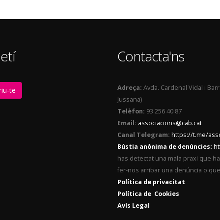
etí
Contacta'ns
Adreça:
Avda. Cardenal Vidal i Bar
iu-te
Jussana)
Telèfon:
93 256 40 87
Email:
associacions@cab.cat
Canal Telegram:
https://t.me/as
Bústia anònima de denúncies:
ht
has detectat una mala praxi que ha t
fer-nos arribar una denúncia o qu
Política de privacitat
Política de Cookies
Avís Legal