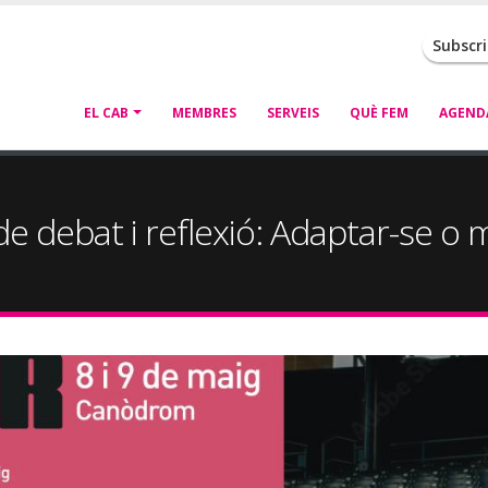
Subscr
Navegació
EL CAB
MEMBRES
SERVEIS
QUÈ FEM
AGEND
principal
e debat i reflexió: Adaptar-se o m