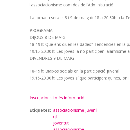
l’associacionisme com des de l’Administració.
La jornada serà el 8 i 9 de maig de18 a 20.30h a la 
PROGRAMA
DIJOUS 8 DE MAIG
18-19 h: Què ens diuen les dades? Tendències en la par
19.15-20.30 h: Les joves ja no participen: alarmisme ad
DIVENDRES 9 DE MAIG
18-19 h: Biaixos socials en la participació juvenil
19.15-20.30 h: Les joves sí que participen: quines, on
Inscripcions i més informació
Etiquetes
associacionisme juvenil
cjb
joventut
associacionisme