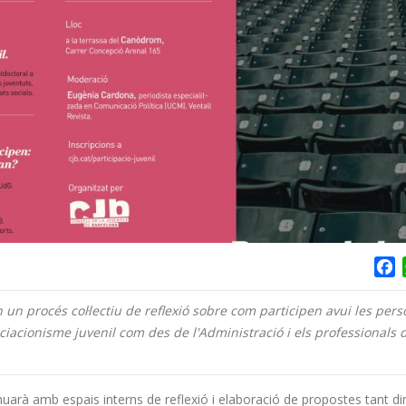
F
 un procés col·lectiu de reflexió sobre com participen avui les per
ciacionisme juvenil com des de l'Administració i els professionals 
uarà amb espais interns de reflexió i elaboració de propostes tant di