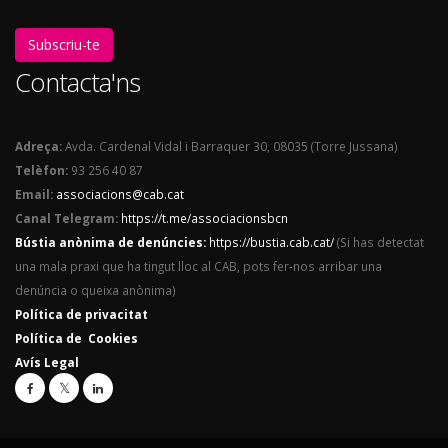
Subscriu-te
Contacta'ns
Adreça:
Avda. Cardenal Vidal i Barraquer 30, 08035 (Torre Jussana)
Telèfon:
93 256 40 87
Email:
associacions@cab.cat
Canal Telegram:
https://t.me/associacionsbcn
Bústia anònima de denúncies:
https://bustia.cab.cat/
(Si has detectat
una mala praxi que ha tingut lloc al CAB, pots fer-nos arribar una
denúncia o queixa anònima)
Política de privacitat
Política de Cookies
Avís Legal