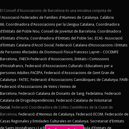
El Consell d'Associacions de Barcelona és una iniciativa conjunta de
l'
Associació Federades de Famílies d'Alumnes de Catalunya
,
Calàbria
66
,
Coordinadora d'Associacions per la Llengua Catalana
,
Coordinadora
d'Entitats del Poble Nou
,
Consell de Joventut de Barcelona
,
Coordinadora
d'Entitats d'Horta
,
Coordinadora d'Entitats del Poble Sec
,
ECAS- Associació
d'Entitats Catalana d'Acció Social
,
Federació Catalana d’Associacions i Entitats
de Persones Afectades de Disminució Física Francesc Layret – COCEMFE
Barcelona
,,
FAECH-Federació d'Associacions, Entitats i Comissions
d'Hostafrancs
,
Federació d'Associacions Culturals i Educatives per a
persones Adultes-FACEPA
,
Federació d'Associacions de Gent Gran de
Catalunya - FATEC
,
Federació d'Associacions Cannàbiques de Catalunya
,
FAVB-
Federació d'Associacions de Veïns i Veïnes de
Barcelona
,
Federació Catalana de Donants de Sang
,
Fedelatina
,
Federació
Catalana de Drogodependències
,
Federació Catalana de Voluntariat
Social
,
Federació Coordinadora de Colles Castelleres de la Ciutat de
Barcelona,
Federació d'Ateneus de Catalunya
,
Federació ECOM
,
Federación de
Casas Regionales y Entidades Culturales en Catalunya
,
Secretariat d'Entitats
de Sants Hostafrancs i La Bordeta
,
SOS Racisme
,
Taula d'Entitats de