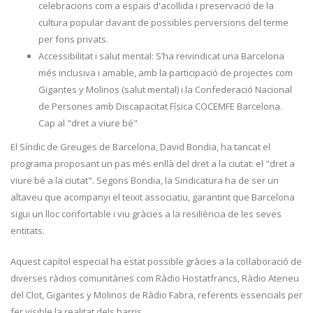
celebracions com a espais d'acollida i preservació de la
cultura popular davant de possibles perversions del terme
per fons privats.
Accessibilitat i salut mental: S’ha reivindicat una Barcelona
més inclusiva i amable, amb la participació de projectes com
Gigantes y Molinos (salut mental) i la Confederació Nacional
de Persones amb Discapacitat Física COCEMFE Barcelona.
Cap al "dret a viure bé"
El Síndic de Greuges de Barcelona, David Bondia, ha tancat el
programa proposant un pas més enllà del dret a la ciutat: el "dret a
viure bé a la ciutat". Segons Bondia, la Sindicatura ha de ser un
altaveu que acompanyi el teixit associatiu, garantint que Barcelona
sigui un lloc confortable i viu gràcies a la resiliència de les seves
entitats.
Aquest capítol especial ha estat possible gràcies a la col·laboració de
diverses ràdios comunitàries com Ràdio Hostatfrancs, Ràdio Ateneu
del Clot, Gigantes y Molinos de Ràdio Fabra, referents essencials per
fer visible la realitat dels barris.