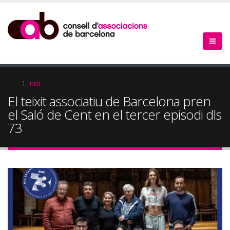
Vés
al
contingut
Fil
Inici
El teixit associatiu de Barcelona pren
d'Ariadna
el Saló de Cent en el tercer episodi dls
73