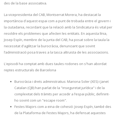
des de la base associativa.
La vicepresidenta del CAB, Montserrat Morera, ha destacat la
importància d'aquest espai com a punt de trobada entre el govern i
la ciutadania, recordant que la relació amb la Sindicatura és vital per
resoldre els problemes que afecten les entitats. En aquesta línia,
Josep Espín, membre de la junta del CAB, ha posat sobre la taula la
necessitat d'agilitzar la burocràcia, denunciant que sovint
l’administració posa traves a la tasca altruista de les associacions.
L'episodi ha comptat amb dues taules rodones on s'han abordat
reptes estructurals de Barcelona
Burocràcia i drets administratius: Mariona Soler (XES) i Janet
Catalan (CJB) han parlat de la "inseguretat jurídica" i de la
complexitat dels tràmits per accedir a l’espai públic, definint-
ho sovint com un "escape room".
Festes Majors com a eina de cohesió: Josep Espín, també des
de la Plataforma de Festes Majors, ha defensat aquestes