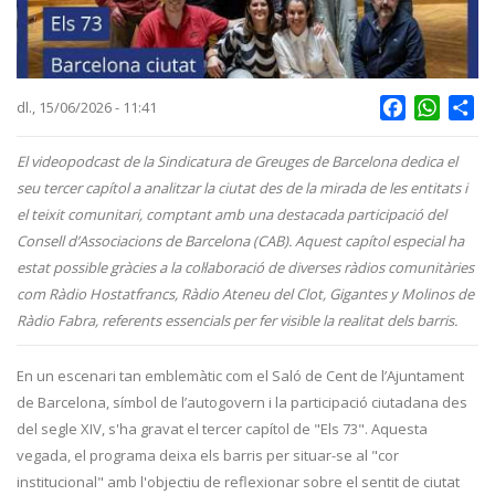
Facebook
Whats
Sh
dl., 15/06/2026 - 11:41
El videopodcast de la Sindicatura de Greuges de Barcelona dedica el
seu tercer capítol a analitzar la ciutat des de la mirada de les entitats i
el teixit comunitari, comptant amb una destacada participació del
Consell d’Associacions de Barcelona (CAB). Aquest capítol especial ha
estat possible gràcies a la col·laboració de diverses ràdios comunitàries
com Ràdio Hostatfrancs, Ràdio Ateneu del Clot, Gigantes y Molinos de
Ràdio Fabra, referents essencials per fer visible la realitat dels barris.
En un escenari tan emblemàtic com el Saló de Cent de l’Ajuntament
de Barcelona, símbol de l’autogovern i la participació ciutadana des
del segle XIV, s'ha gravat el tercer capítol de "Els 73". Aquesta
vegada, el programa deixa els barris per situar-se al "cor
institucional" amb l'objectiu de reflexionar sobre el sentit de ciutat