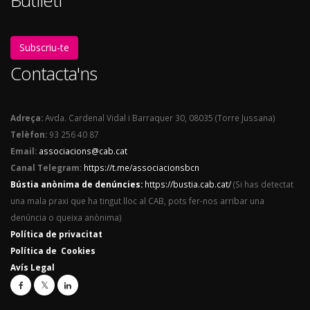
Butlletí
Subscriu-te
Contacta'ns
Adreça:
Avda. Cardenal Vidal i Barraquer 30, 08035 (Torre Jussana)
Telèfon:
93 256 40 87
Email:
associacions@cab.cat
Canal Telegram:
https://t.me/associacionsbcn
Bústia anònima de denúncies:
https://bustia.cab.cat/
(Si has detectat
una mala praxi que ha tingut lloc al CAB, pots fer-nos arribar una
denúncia o queixa anònima)
Política de privacitat
Política de Cookies
Avís Legal