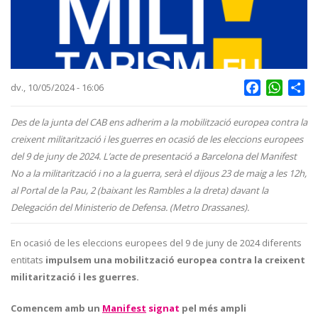
Facebook
Whats
Sh
dv., 10/05/2024 - 16:06
Des de la junta del CAB ens adherim a la mobilització europea contra la
creixent militarització i les guerres en ocasió de les eleccions europees
del 9 de juny de 2024. L’acte de presentació a Barcelona del Manifest
No a la militarització i no a la guerra, serà el dijous 23 de maig a les 12h,
al Portal de la Pau, 2 (baixant les Rambles a la dreta) davant la
Delegación del Ministerio de Defensa. (Metro Drassanes).
En ocasió de les eleccions europees del 9 de juny de 2024 diferents
entitats
impulsem una mobilització europea contra la creixent
militarització i les guerres.
Comencem amb un
Manifest
signat
pel més ampli