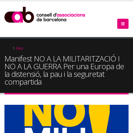
Vés
al
contingut
Fil
Inici
Manifest NO A LA MILITARITZACIÓ I
d'Ariadna
NO A LA GUERRA Per una Europa de
la distensió, la pau i la seguretat
compartida