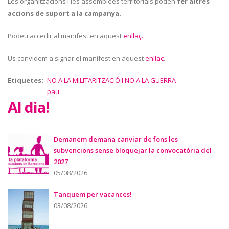
Les organitzacions i les assemblees territorials poden
fer altres
accions de suport a la campanya.
Podeu accedir al manifest en aquest
enllaç.
Us convidem a signar el manifest en aquest
enllaç
.
Etiquetes
NO A LA MILITARITZACIÓ I NO A LA GUERRA
pau
Al dia!
Demanem demana canviar de fons les
subvencions sense bloquejar la convocatòria del
2027
05/08/2026
Tanquem per vacances!
03/08/2026