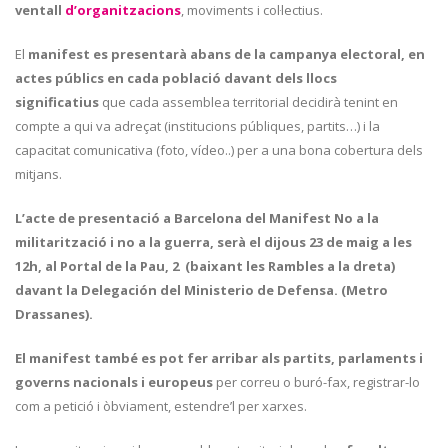
ventall
d’
organitzacions
, moviments i col·lectius.
El
manifest es presentarà abans de la campanya electoral, en
actes públics en cada població davant dels llocs
significatius
que cada assemblea territorial decidirà tenint en
compte a qui va adreçat (institucions públiques, partits…) i la
capacitat comunicativa (foto, vídeo..) per a una bona cobertura dels
mitjans.
L’acte de presentació a Barcelona del Manifest No a la
militarització i no a la guerra, serà el dijous 23 de maig a les
12h, al Portal de la Pau, 2 (baixant les Rambles a la dreta)
davant la Delegación del Ministerio de Defensa. (Metro
Drassanes).
El manifest també es pot fer arribar als partits, parlaments i
governs nacionals i europeus
per correu o buró-fax, registrar-lo
com a petició i òbviament, estendre’l per xarxes.