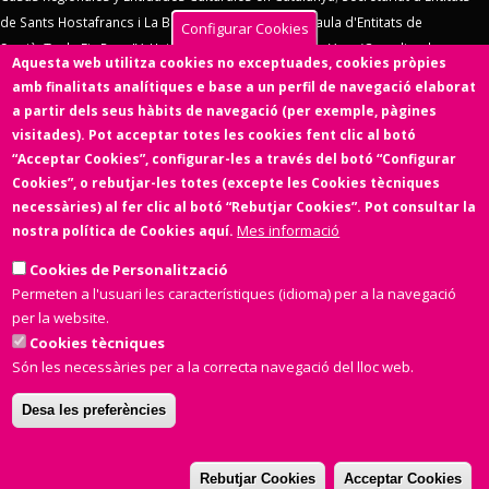
de Sants Hostafrancs i La Bordeta
,
SOS Racisme
,
Taula d'Entitats de
Configurar Cookies
Sarrià
,
Taula Eix Pere IV,
Unió d'Entitats de La Marina
,
Vern (Coordinadora
Aquesta web utilitza cookies no exceptuades, cookies pròpies
d'Entitats de La Verneda)
,
Voluntaris 2000
,
Xarxa d'Economia Solidària
. El
amb finalitats analítiques e base a un perfil de navegació elaborat
Consell d'Associacions de Barcelona manté un conveni de col·laboració amb
a partir dels seus hàbits de navegació (per exemple, pàgines
l'
Ens de l'Asociacionisme Cultural - ENS
, la
Coordinadora Catalana de
visitades). Pot acceptar totes les cookies fent clic al botó
Fundacions
. El Consell d'Associacions de Barcelona és membre de
Xarxa
“Acceptar Cookies”, configurar-les a través del botó “Configurar
d'Economia Solidària
,
FETS – Finançament Ètic i Solidari
,
Associació
Cookies”, o rebutjar-les totes (excepte les Cookies tècniques
SinergiaTIC
,
Coop57
i de
Fiare
.
necessàries) al fer clic al botó “Rebutjar Cookies”. Pot consultar la
Mes informació
nostra política de Cookies aquí.
Aquesta web ha estat desenvolupada per una entitat de l'Economia
Social i Solidària,
Colectic,SCCL
, cooperativa d'iniciativa social i sense
Cookies de Personalització
ànim de lucre.
Permeten a l'usuari les característiques (idioma) per a la navegació
per la website.
Cookies tècniques
Són les necessàries per a la correcta navegació del lloc web.
Desa les preferències
Amb el suport de
Rebutjar Cookies
Acceptar Cookies