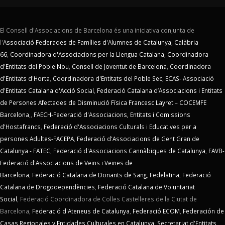
El Consell d'Associacions de Barcelona és una iniciativa conjunta de
l'
Associació Federades de Famílies d'Alumnes de Catalunya
,
Calàbria
66
,
Coordinadora d'Associacions per la Llengua Catalana
,
Coordinadora
d'Entitats del Poble Nou
,
Consell de Joventut de Barcelona
,
Coordinadora
d'Entitats d'Horta
,
Coordinadora d'Entitats del Poble Sec
,
ECAS- Associació
d'Entitats Catalana d'Acció Social
,
Federació Catalana d’Associacions i Entitats
de Persones Afectades de Disminució Física Francesc Layret – COCEMFE
Barcelona
,,
FAECH-Federació d'Associacions, Entitats i Comissions
d'Hostafrancs
,
Federació d'Associacions Culturals i Educatives per a
persones Adultes-FACEPA
,
Federació d'Associacions de Gent Gran de
Catalunya - FATEC
,
Federació d'Associacions Cannàbiques de Catalunya
,
FAVB-
Federació d'Associacions de Veïns i Veïnes de
Barcelona
,
Federació Catalana de Donants de Sang
,
Fedelatina
,
Federació
Catalana de Drogodependències
,
Federació Catalana de Voluntariat
Social
,
Federació Coordinadora de Colles Castelleres de la Ciutat de
Barcelona,
Federació d'Ateneus de Catalunya
,
Federació ECOM
,
Federación de
Casas Regionales y Entidades Culturales en Catalunya
,
Secretariat d'Entitats