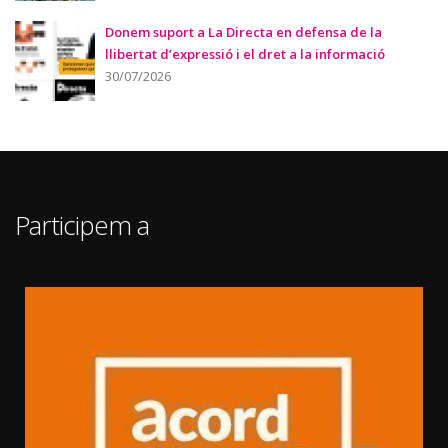
Donem suport a La Directa en defensa de la
llibertat d’expressió i el dret a la informació
30/07/2026
Participem a