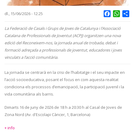
Facebook
Whats
Sh
dl., 15/06/2026 - 12:25
La Federació de Casals i Grups de Joves de Catalunya i l’Associació
Catalana de Professionals de Joventut (ACPJ) organitzen una nova
edició del Reconeixem-nos, la jornada anual de trobada, debat i
formació adreçada a professionals de joventut, educadores i joves
vinculats a l’acció comunitària.
La jornada se centrarà en la crisi de l’habitatge i el seu impacte en
l’acció socioeducativa, posant el focus en com aquesta realitat
condiciona els processos d’emancipació, la participació juvenil i la
vida comunitària als barris.
Dimarts 16 de juny de 2026 de 18 h a 20:30 h al Casal de Joves de
Zona Nord (Av. d'Escolapi Càncer, 1, Barcelona)
+ info