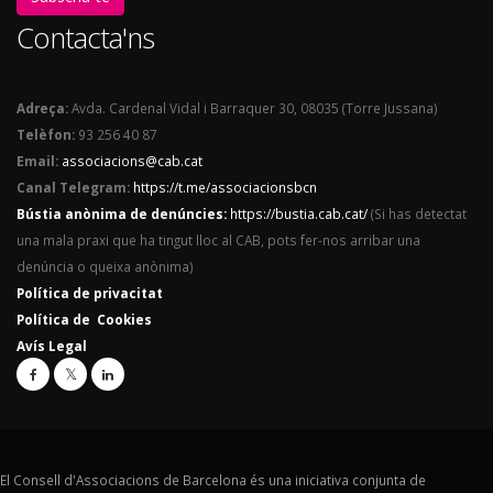
Contacta'ns
Adreça:
Avda. Cardenal Vidal i Barraquer 30, 08035 (Torre Jussana)
Telèfon:
93 256 40 87
Email:
associacions@cab.cat
Canal Telegram:
https://t.me/associacionsbcn
Bústia anònima de denúncies:
https://bustia.cab.cat/
(Si has detectat
una mala praxi que ha tingut lloc al CAB, pots fer-nos arribar una
denúncia o queixa anònima)
Política de privacitat
Política de Cookies
Avís Legal
El Consell d'Associacions de Barcelona és una iniciativa conjunta de