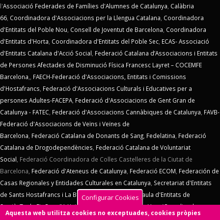
l'
Associació Federades de Famílies d'Alumnes de Catalunya
,
Calàbria
66
,
Coordinadora d'Associacions per la Llengua Catalana
,
Coordinadora
d'Entitats del Poble Nou
,
Consell de Joventut de Barcelona
,
Coordinadora
d'Entitats d'Horta
,
Coordinadora d'Entitats del Poble Sec
,
ECAS- Associació
d'Entitats Catalana d'Acció Social
,
Federació Catalana d’Associacions i Entitats
de Persones Afectades de Disminució Física Francesc Layret – COCEMFE
Barcelona
,,
FAECH-Federació d'Associacions, Entitats i Comissions
d'Hostafrancs
,
Federació d'Associacions Culturals i Educatives per a
persones Adultes-FACEPA
,
Federació d'Associacions de Gent Gran de
Catalunya - FATEC
,
Federació d'Associacions Cannàbiques de Catalunya
,
FAVB-
Federació d'Associacions de Veïns i Veïnes de
Barcelona
,
Federació Catalana de Donants de Sang
,
Fedelatina
,
Federació
Catalana de Drogodependències
,
Federació Catalana de Voluntariat
Social
,
Federació Coordinadora de Colles Castelleres de la Ciutat de
Barcelona,
Federació d'Ateneus de Catalunya
,
Federació ECOM
,
Federación de
Casas Regionales y Entidades Culturales en Catalunya
,
Secretariat d'Entitats
de Sants Hostafrancs i La Bordeta
,
SOS Racisme
,
Taula d'Entitats de
Configurar Cookies
Sarrià
,
Taula Eix Pere IV,
Unió d'Entitats de La Marina
,
Vern (Coordinadora
Aquesta web utilitza cookies no exceptuades, cookies pròpies
d'Entitats de La Verneda)
,
Voluntaris 2000
,
Xarxa d'Economia Solidària
. El