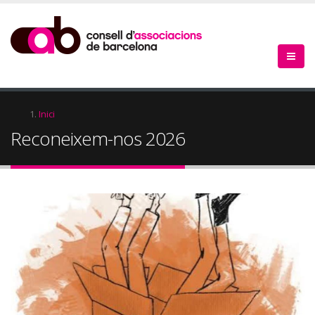
Vés
al
contingut
Fil
Inici
Reconeixem-nos 2026
d'Ariadna