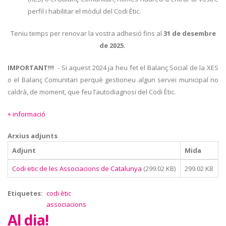
perfil i habilitar el mòdul del Codi Ètic.
Teniu temps per renovar la vostra adhesió fins al
31 de desembre
de 2025.
IMPORTANT!!!
- Si aquest 2024 ja heu fet el Balanç Social de la XES
o el Balanç Comunitari perquè gestioneu algun servei municipal no
caldrà, de moment, que feu l’autodiagnosi del Codi Ètic.
+ informació
Arxius adjunts
Adjunt
Mida
Codi etic de les Associacions de Catalunya
(299.02 KB)
299.02 KB
Etiquetes
codi ètic
associacions
Al dia!