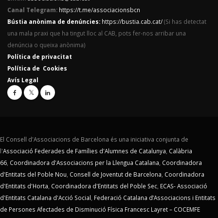
Canal Telegram:
https://t.me/associacionsbcn
Bústia anònima de denúncies:
https://bustia.cab.cat/
(Si has detectat
una mala praxi que ha tingut lloc al CAB, pots fer-nos arribar una
denúncia o queixa anònima)
Política de privacitat
Política de Cookies
Avís Legal
El Consell d'Associacions de Barcelona és una iniciativa conjunta de
l'
Associació Federades de Famílies d'Alumnes de Catalunya
,
Calàbria
66
,
Coordinadora d'Associacions per la Llengua Catalana
,
Coordinadora
d'Entitats del Poble Nou
,
Consell de Joventut de Barcelona
,
Coordinadora
d'Entitats d'Horta
,
Coordinadora d'Entitats del Poble Sec
,
ECAS- Associació
d'Entitats Catalana d'Acció Social
,
Federació Catalana d’Associacions i Entitats
de Persones Afectades de Disminució Física Francesc Layret – COCEMFE