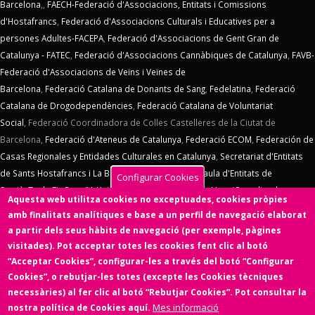
Barcelona
,,
FAECH-Federació d'Associacions, Entitats i Comissions
d'Hostafrancs
,
Federació d'Associacions Culturals i Educatives per a
persones Adultes-FACEPA
,
Federació d'Associacions de Gent Gran de
Catalunya - FATEC
,
Federació d'Associacions Cannàbiques de Catalunya
,
FAVB-
Federació d'Associacions de Veïns i Veïnes de
Barcelona
,
Federació Catalana de Donants de Sang
,
Fedelatina
,
Federació
Catalana de Drogodependències
,
Federació Catalana de Voluntariat
Social
,
Federació Coordinadora de Colles Castelleres de la Ciutat de
Barcelona,
Federació d'Ateneus de Catalunya
,
Federació ECOM
,
Federación de
Casas Regionales y Entidades Culturales en Catalunya
,
Secretariat d'Entitats
de Sants Hostafrancs i La Bordeta
,
SOS Racisme
,
Taula d'Entitats de
Configurar Cookies
Sarrià
,
Taula Eix Pere IV,
Unió d'Entitats de La Marina
,
Vern (Coordinadora
Aquesta web utilitza cookies no exceptuades, cookies pròpies
d'Entitats de La Verneda)
,
Voluntaris 2000
,
Xarxa d'Economia Solidària
. El
amb finalitats analítiques e base a un perfil de navegació elaborat
Consell d'Associacions de Barcelona manté un conveni de col·laboració amb
a partir dels seus hàbits de navegació (per exemple, pàgines
l'
Ens de l'Asociacionisme Cultural - ENS
, la
Coordinadora Catalana de
visitades). Pot acceptar totes les cookies fent clic al botó
Fundacions
. El Consell d'Associacions de Barcelona és membre de
Xarxa
“Acceptar Cookies”, configurar-les a través del botó “Configurar
d'Economia Solidària
,
FETS – Finançament Ètic i Solidari
,
Associació
Cookies”, o rebutjar-les totes (excepte les Cookies tècniques
SinergiaTIC
,
Coop57
i de
Fiare
.
necessàries) al fer clic al botó “Rebutjar Cookies”. Pot consultar la
Mes informació
nostra política de Cookies aquí.
Aquesta web ha estat desenvolupada per una entitat de l'Economia