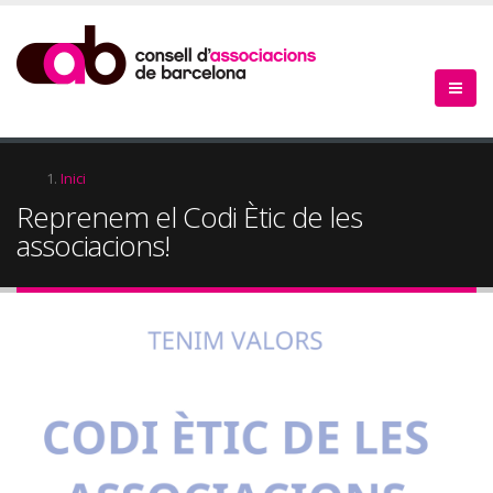
Vés
al
contingut
Fil
Inici
Reprenem el Codi Ètic de les
d'Ariadna
associacions!