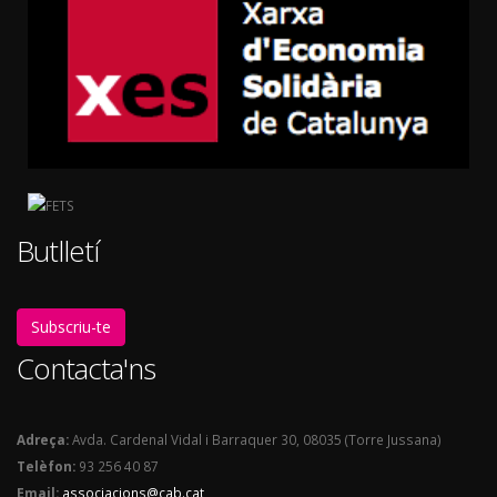
Butlletí
Subscriu-te
Contacta'ns
Adreça:
Avda. Cardenal Vidal i Barraquer 30, 08035 (Torre Jussana)
Telèfon:
93 256 40 87
Email:
associacions@cab.cat