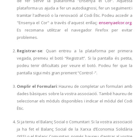
de fer servir la plataforma “Ensenya el Cor”. Aquesta
plataforma us ajuda a fer un autodiagnosi, fer un seguiment i
tramitar l'adhesió o la renovació al Codi Ètic. Podeu accedir a
"Ensenya el Cor" a través d'aquest enllaç:
ensenyaelcor.org
.
Es recomana utilitzar el navegador Firefox per evitar
problemes.
Registrar-se
: Quan entreu a la plataforma per primera
vegada, premeu el botó “Registra’t”. Si la pantalla és petita,
podeu tenir dificultats per veure el botó. Podeu fer que la
pantalla sigui més gran prement “Control -”.
Omplir el Formulari
: Haureu de completar un formulari amb
dades bàsiques sobre la vostra associació. També haureu de
seleccionar els mòduls disponibles i indicar el mòdul del Codi
Ètic.
Si ja teniu el Balanç Social o Comunitari: Si la vostra associació
ja ha fet el Balanç Social de la Xarxa d’Economia Solidària
(XES) o el Balanç Comunitari, només haureu d'entrar al vostre