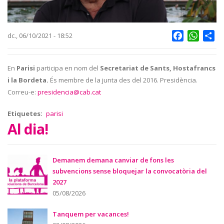
Facebook
Whats
Sh
dc., 06/10/2021 - 18:52
En
Parisi
participa en nom del
Secretariat de Sants, Hostafrancs
i la Bordeta.
És membre de la junta des del 2016. Presidència.
Correu-e:
presidencia@cab.cat
Etiquetes
parisi
Al dia!
Demanem demana canviar de fons les
subvencions sense bloquejar la convocatòria del
2027
05/08/2026
Tanquem per vacances!