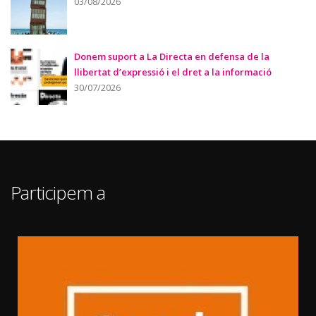
03/08/2026
Donem suport a La Directa en defensa de la
llibertat d’expressió i el dret a la informació
30/07/2026
Participem a