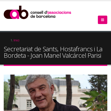
Vés
al
contingut
Fil
Inici
Secretariat de Sants, Hostafrancs i La
d'Ariadna
Bordeta - Joan Manel Valcárcel Parisi