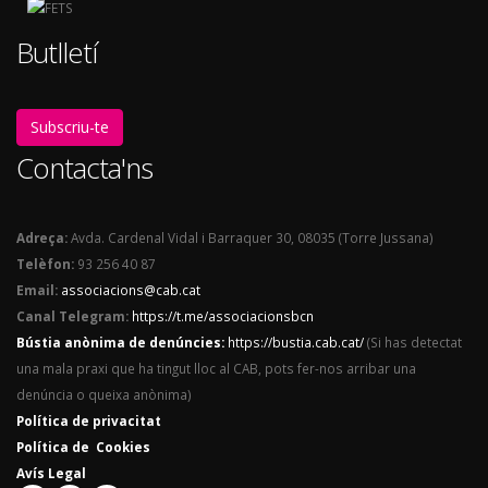
Butlletí
Subscriu-te
Contacta'ns
Adreça:
Avda. Cardenal Vidal i Barraquer 30, 08035 (Torre Jussana)
Telèfon:
93 256 40 87
Email:
associacions@cab.cat
Canal Telegram:
https://t.me/associacionsbcn
Bústia anònima de denúncies:
https://bustia.cab.cat/
(Si has detectat
una mala praxi que ha tingut lloc al CAB, pots fer-nos arribar una
denúncia o queixa anònima)
Política de privacitat
Política de Cookies
Avís Legal