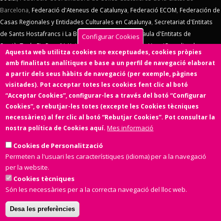
Barcelona,
Federació d'Ateneus de Catalunya
,
Federació ECOM
,
Federación de
Casas Regionales y Entidades Culturales en Catalunya
,
Secretariat d'Entitats
de Sants Hostafrancs i La Bordeta
,
SOS Racisme
,
Taula d'Entitats de
Configurar Cookies
Sarrià
,
Taula Eix Pere IV,
Unió d'Entitats de La Marina
,
Vern (Coordinadora
Aquesta web utilitza cookies no exceptuades, cookies pròpies
d'Entitats de La Verneda)
,
Voluntaris 2000
,
Xarxa d'Economia Solidària
. El
amb finalitats analítiques e base a un perfil de navegació elaborat
Consell d'Associacions de Barcelona manté un conveni de col·laboració amb
a partir dels seus hàbits de navegació (per exemple, pàgines
l'
Ens de l'Asociacionisme Cultural - ENS
, la
Coordinadora Catalana de
visitades). Pot acceptar totes les cookies fent clic al botó
Fundacions
. El Consell d'Associacions de Barcelona és membre de
Xarxa
“Acceptar Cookies”, configurar-les a través del botó “Configurar
d'Economia Solidària
,
FETS – Finançament Ètic i Solidari
,
Associació
Cookies”, o rebutjar-les totes (excepte les Cookies tècniques
SinergiaTIC
,
Coop57
i de
Fiare
.
necessàries) al fer clic al botó “Rebutjar Cookies”. Pot consultar la
Mes informació
nostra política de Cookies aquí.
Aquesta web ha estat desenvolupada per una entitat de l'Economia
Social i Solidària,
Colectic,SCCL
, cooperativa d'iniciativa social i sense
Cookies de Personalització
ànim de lucre.
Permeten a l'usuari les característiques (idioma) per a la navegació
per la website.
Cookies tècniques
Són les necessàries per a la correcta navegació del lloc web.
Desa les preferències