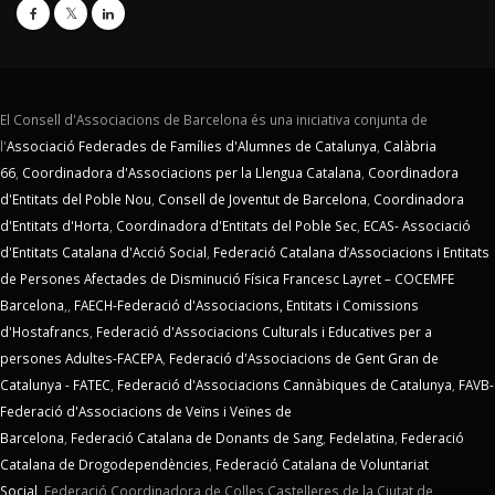
El Consell d'Associacions de Barcelona és una iniciativa conjunta de
l'
Associació Federades de Famílies d'Alumnes de Catalunya
,
Calàbria
66
,
Coordinadora d'Associacions per la Llengua Catalana
,
Coordinadora
d'Entitats del Poble Nou
,
Consell de Joventut de Barcelona
,
Coordinadora
d'Entitats d'Horta
,
Coordinadora d'Entitats del Poble Sec
,
ECAS- Associació
d'Entitats Catalana d'Acció Social
,
Federació Catalana d’Associacions i Entitats
de Persones Afectades de Disminució Física Francesc Layret – COCEMFE
Barcelona
,,
FAECH-Federació d'Associacions, Entitats i Comissions
d'Hostafrancs
,
Federació d'Associacions Culturals i Educatives per a
persones Adultes-FACEPA
,
Federació d'Associacions de Gent Gran de
Catalunya - FATEC
,
Federació d'Associacions Cannàbiques de Catalunya
,
FAVB-
Federació d'Associacions de Veïns i Veïnes de
Barcelona
,
Federació Catalana de Donants de Sang
,
Fedelatina
,
Federació
Catalana de Drogodependències
,
Federació Catalana de Voluntariat
Social
,
Federació Coordinadora de Colles Castelleres de la Ciutat de