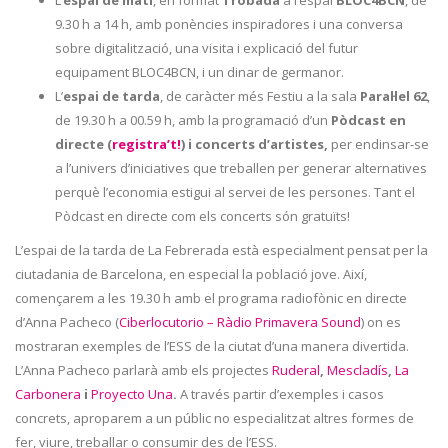
L’
espai de matí
, en format
Trobada
a l’espai
BLOC4BCN
, de
9.30 h a 14 h,
amb ponències inspiradores i una conversa
sobre digitalització, una visita i explicació del futur
equipament BLOC4BCN, i un dinar de germanor.
L’
espai de tarda
, de caràcter més Festiu a la sala
Paral·lel 62
,
de 19.30 h a 00.59 h, amb la programació d’un
Pòdcast en
directe (
registra’t!
) i concerts d’artistes,
per endinsar-se
a l’univers d’iniciatives que treballen per generar alternatives
perquè l’economia estigui al servei de les persones. Tant el
Pòdcast en directe com els concerts són gratuïts!
L’espai de la tarda de La Febrerada està especialment pensat per la
ciutadania de Barcelona, en especial la població jove. Així,
començarem a les 19.30 h amb el programa radiofònic en directe
d’Anna Pacheco (
Ciberlocutorio – Ràdio Primavera Sound
) on es
mostraran exemples de l’ESS de la ciutat d’una manera divertida.
L’Anna Pacheco parlarà amb els projectes
Ruderal
,
Mescladís
,
La
Carbonera
i
Proyecto Una
.
A través partir d’exemples i casos
concrets, aproparem a un públic no especialitzat altres formes de
fer, viure, treballar o consumir des de l’ESS.