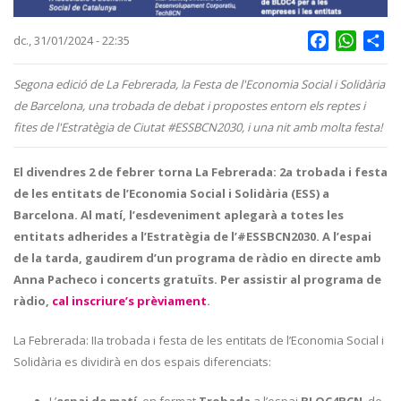
Facebook
Whats
Sh
dc., 31/01/2024 - 22:35
Segona edició de La Febrerada, la Festa de l'Economia Social i Solidària
de Barcelona, una trobada de debat i propostes entorn els reptes i
fites de l'Estratègia de Ciutat #ESSBCN2030, i una nit amb molta festa!
El divendres 2 de febrer torna La Febrerada: 2a trobada i festa
de les entitats de l’Economia Social i Solidària (ESS) a
Barcelona. Al matí, l’esdeveniment aplegarà a totes les
entitats adherides a l’Estratègia de l’#ESSBCN2030. A l’espai
de la tarda, gaudirem d’un programa de ràdio en directe amb
Anna Pacheco i concerts gratuïts. Per assistir al programa de
ràdio,
cal inscriure’s prèviament
.
La Febrerada: IIa trobada i festa de les entitats de l’Economia Social i
Solidària es dividirà en dos espais diferenciats: