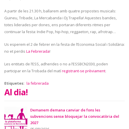
A partir de les 21.30 h, ballarem amb quatre propostes musicals:
Guineu, Tribade, La Mercabanda i Dj Trapella! Aquestes bandes,
totes liderades per dones, ens portaran diferents ritmes per
continuar la festa: Indie Pop, hip-hop, reggaeton, rap, afrotrap…
Us esperem el 2 de febrer en la festa de l’Economia Social i Solidària:
no et perdis
La Febrerada
!
Les entitats de l’ESS, adherides o no a l’ESSBCN2030, poden
participar en la Trobada del matí
registrant-se prèviament
.
Etiquetes
la febrerada
Al dia!
Demanem demana canviar de fons les
subvencions sense bloquejar la convocatòria del
2027