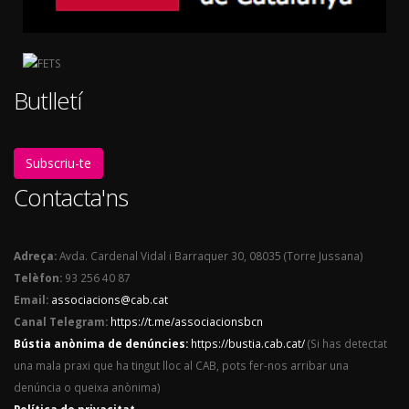
Butlletí
Subscriu-te
Contacta'ns
Adreça:
Avda. Cardenal Vidal i Barraquer 30, 08035 (Torre Jussana)
Telèfon:
93 256 40 87
Email:
associacions@cab.cat
Canal Telegram:
https://t.me/associacionsbcn
Bústia anònima de denúncies:
https://bustia.cab.cat/
(Si has detectat
una mala praxi que ha tingut lloc al CAB, pots fer-nos arribar una
denúncia o queixa anònima)