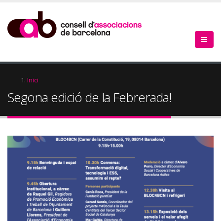
Vés
al
contingut
Fil
Inici
Segona edició de la Febrerada!
d'Ariadna