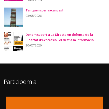
05/08/2026
Tanquem per vacances!
03/08/2026
Donem suport a La Directa en defensa de la
llibertat d’expressió i el dret a la informació
30/07/2026
Participem a