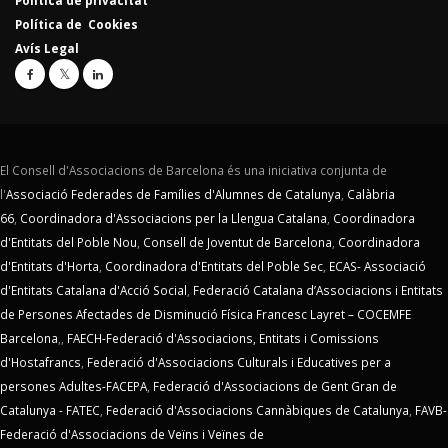
Política de privacitat
Política de Cookies
Avís Legal
El Consell d'Associacions de Barcelona és una iniciativa conjunta de
l'
Associació Federades de Famílies d'Alumnes de Catalunya
,
Calàbria
66
,
Coordinadora d'Associacions per la Llengua Catalana
,
Coordinadora
d'Entitats del Poble Nou
,
Consell de Joventut de Barcelona
,
Coordinadora
d'Entitats d'Horta
,
Coordinadora d'Entitats del Poble Sec
,
ECAS- Associació
d'Entitats Catalana d'Acció Social
,
Federació Catalana d’Associacions i Entitats
de Persones Afectades de Disminució Física Francesc Layret – COCEMFE
Barcelona
,,
FAECH-Federació d'Associacions, Entitats i Comissions
d'Hostafrancs
,
Federació d'Associacions Culturals i Educatives per a
persones Adultes-FACEPA
,
Federació d'Associacions de Gent Gran de
Catalunya - FATEC
,
Federació d'Associacions Cannàbiques de Catalunya
,
FAVB-
Federació d'Associacions de Veïns i Veïnes de