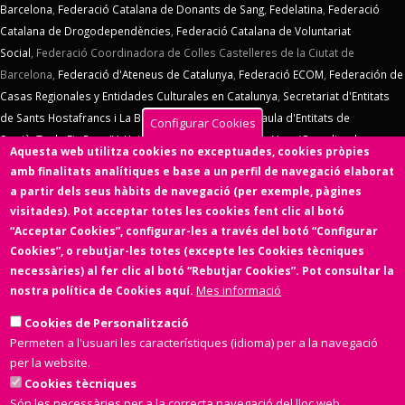
Barcelona
,
Federació Catalana de Donants de Sang
,
Fedelatina
,
Federació
Catalana de Drogodependències
,
Federació Catalana de Voluntariat
Social
,
Federació Coordinadora de Colles Castelleres de la Ciutat de
Barcelona,
Federació d'Ateneus de Catalunya
,
Federació ECOM
,
Federación de
Casas Regionales y Entidades Culturales en Catalunya
,
Secretariat d'Entitats
de Sants Hostafrancs i La Bordeta
,
SOS Racisme
,
Taula d'Entitats de
Configurar Cookies
Sarrià
,
Taula Eix Pere IV,
Unió d'Entitats de La Marina
,
Vern (Coordinadora
Aquesta web utilitza cookies no exceptuades, cookies pròpies
d'Entitats de La Verneda)
,
Voluntaris 2000
,
Xarxa d'Economia Solidària
. El
amb finalitats analítiques e base a un perfil de navegació elaborat
Consell d'Associacions de Barcelona manté un conveni de col·laboració amb
a partir dels seus hàbits de navegació (per exemple, pàgines
l'
Ens de l'Asociacionisme Cultural - ENS
, la
Coordinadora Catalana de
visitades). Pot acceptar totes les cookies fent clic al botó
Fundacions
. El Consell d'Associacions de Barcelona és membre de
Xarxa
“Acceptar Cookies”, configurar-les a través del botó “Configurar
d'Economia Solidària
,
FETS – Finançament Ètic i Solidari
,
Associació
Cookies”, o rebutjar-les totes (excepte les Cookies tècniques
SinergiaTIC
,
Coop57
i de
Fiare
.
necessàries) al fer clic al botó “Rebutjar Cookies”. Pot consultar la
Mes informació
nostra política de Cookies aquí.
Aquesta web ha estat desenvolupada per una entitat de l'Economia
Social i Solidària,
Colectic,SCCL
, cooperativa d'iniciativa social i sense
Cookies de Personalització
ànim de lucre.
Permeten a l'usuari les característiques (idioma) per a la navegació
per la website.
Cookies tècniques
Són les necessàries per a la correcta navegació del lloc web.