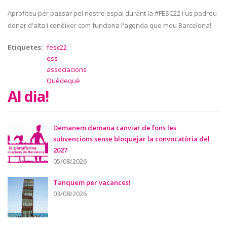
Aprofiteu per passar pel nostre espai durant la #FESC22 i us podreu
donar d'alta i conèixer com funciona l'agenda que mou Barcelona!
Etiquetes
fesc22
ess
associacions
Quèdequè
Al dia!
Demanem demana canviar de fons les
subvencions sense bloquejar la convocatòria del
2027
05/08/2026
Tanquem per vacances!
03/08/2026