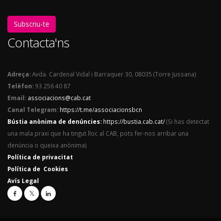
Subscriu-te
Contacta'ns
Adreça:
Avda. Cardenal Vidal i Barraquer 30, 08035 (Torre Jussana)
Telèfon:
93 256 40 87
Email:
associacions@cab.cat
Canal Telegram:
https://t.me/associacionsbcn
Bústia anònima de denúncies:
https://bustia.cab.cat/
(Si has detectat
una mala praxi que ha tingut lloc al CAB, pots fer-nos arribar una
denúncia o queixa anònima)
Política de privacitat
Política de Cookies
Avís Legal