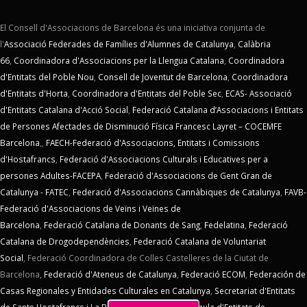
El Consell d'Associacions de Barcelona és una iniciativa conjunta de
l'
Associació Federades de Famílies d'Alumnes de Catalunya
,
Calàbria
66
,
Coordinadora d'Associacions per la Llengua Catalana
,
Coordinadora
d'Entitats del Poble Nou
,
Consell de Joventut de Barcelona
,
Coordinadora
d'Entitats d'Horta
,
Coordinadora d'Entitats del Poble Sec
,
ECAS- Associació
d'Entitats Catalana d'Acció Social
,
Federació Catalana d’Associacions i Entitats
de Persones Afectades de Disminució Física Francesc Layret – COCEMFE
Barcelona
,,
FAECH-Federació d'Associacions, Entitats i Comissions
d'Hostafrancs
,
Federació d'Associacions Culturals i Educatives per a
persones Adultes-FACEPA
,
Federació d'Associacions de Gent Gran de
Catalunya - FATEC
,
Federació d'Associacions Cannàbiques de Catalunya
,
FAVB-
Federació d'Associacions de Veïns i Veïnes de
Barcelona
,
Federació Catalana de Donants de Sang
,
Fedelatina
,
Federació
Catalana de Drogodependències
,
Federació Catalana de Voluntariat
Social
,
Federació Coordinadora de Colles Castelleres de la Ciutat de
Barcelona,
Federació d'Ateneus de Catalunya
,
Federació ECOM
,
Federación de
Casas Regionales y Entidades Culturales en Catalunya
,
Secretariat d'Entitats