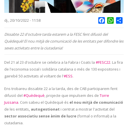
Facebook
Whats
Sh
dj., 20/10/2022 - 11:58
Dissabte 22 d'octubre tarda estarem a la FESC fent difusió del
Quèdequè! El nou mitjà de comunicació de les entitats per difondre les
seves activitats entre la ciutadania!
Del 21 al 23 d'octubre se celebra a la Fabra i Coats la
#FESC22
. La fira
de l'economia social i solidària catalana o més de 130 expositores i
gairebé 50 activitats al voltant de l'
#ESS
.
Ens trobareu dissabte 22 a la tarda, des de CAB participarem fent
difusió del
#Quèdequè
, projecte que impulsem des de
Torre
Jussana
. Com sabeu el Quèdequè és
el nou mitjà de comunicació
de les entitats
, autogestionat
i centrat a mostrar l'activitat del
sector associatiu
sense ànim de lucre
(formal o informal) a la
ciutadania.