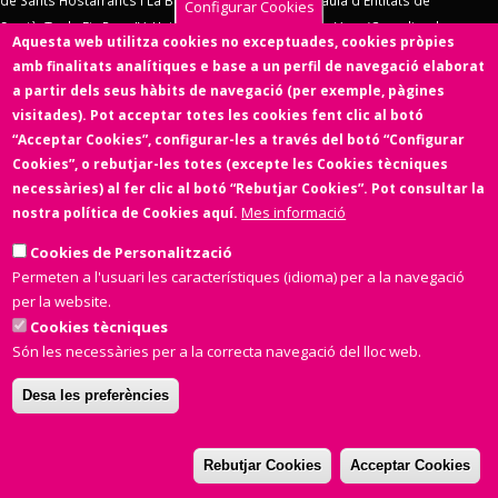
de Sants Hostafrancs i La Bordeta
,
SOS Racisme
,
Taula d'Entitats de
Configurar Cookies
Sarrià
,
Taula Eix Pere IV,
Unió d'Entitats de La Marina
,
Vern (Coordinadora
Aquesta web utilitza cookies no exceptuades, cookies pròpies
d'Entitats de La Verneda)
,
Voluntaris 2000
,
Xarxa d'Economia Solidària
. El
amb finalitats analítiques e base a un perfil de navegació elaborat
Consell d'Associacions de Barcelona manté un conveni de col·laboració amb
a partir dels seus hàbits de navegació (per exemple, pàgines
l'
Ens de l'Asociacionisme Cultural - ENS
, la
Coordinadora Catalana de
visitades). Pot acceptar totes les cookies fent clic al botó
Fundacions
. El Consell d'Associacions de Barcelona és membre de
Xarxa
“Acceptar Cookies”, configurar-les a través del botó “Configurar
d'Economia Solidària
,
FETS – Finançament Ètic i Solidari
,
Associació
Cookies”, o rebutjar-les totes (excepte les Cookies tècniques
SinergiaTIC
,
Coop57
i de
Fiare
.
necessàries) al fer clic al botó “Rebutjar Cookies”. Pot consultar la
Mes informació
nostra política de Cookies aquí.
Aquesta web ha estat desenvolupada per una entitat de l'Economia
Social i Solidària,
Colectic,SCCL
, cooperativa d'iniciativa social i sense
Cookies de Personalització
ànim de lucre.
Permeten a l'usuari les característiques (idioma) per a la navegació
per la website.
Cookies tècniques
Són les necessàries per a la correcta navegació del lloc web.
Desa les preferències
Amb el suport de
Rebutjar Cookies
Acceptar Cookies