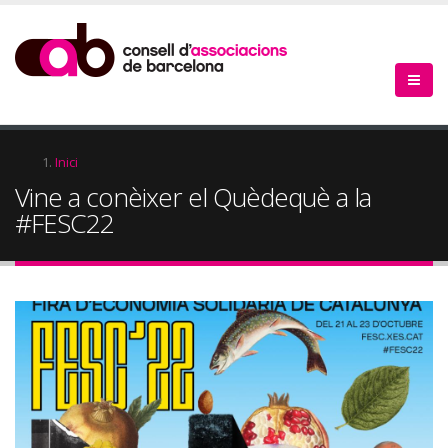
Vés
al
contingut
Fil
Inici
Vine a conèixer el Quèdequè a la
d'Ariadna
#FESC22