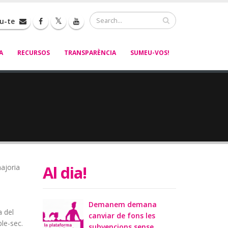
Cerca
iu-te
A
RECURSOS
TRANSPARÈNCIA
SUMEU-VOS!
Al dia!
majoria
Demanem demana
a del
canviar de fons les
le-sec.
subvencions sense