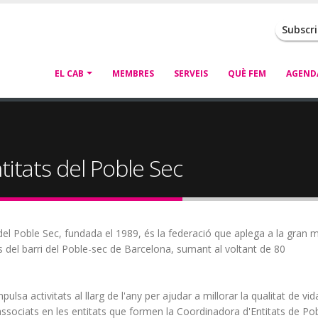
Subscr
Navegació
EL CAB
MEMBRES
SERVEIS
QUÈ FEM
AGEND
principal
tats del Poble Sec
del Poble Sec, fundada el 1989, és la federació que aplega a la gran 
ns del barri del Poble-sec de Barcelona, sumant al voltant de 80
pulsa activitats al llarg de l'any per ajudar a millorar la qualitat de vid
associats en les entitats que formen la Coordinadora d'Entitats de Pob