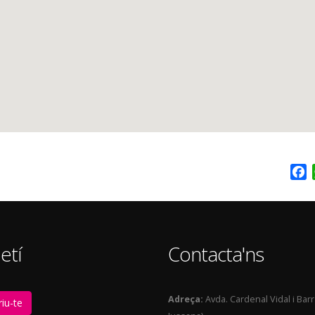
F
etí
Contacta'ns
Adreça:
Avda. Cardenal Vidal i Bar
iu-te