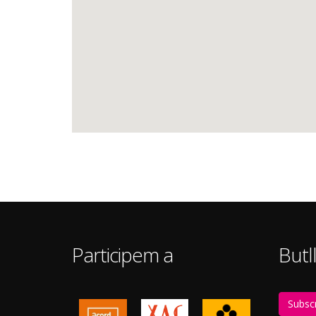
Participem a
Butll
Subscr