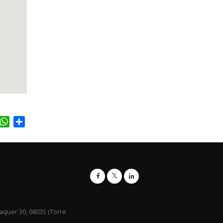
acebook
WhatsApp
Share
raquer 30, 08035 (Torre