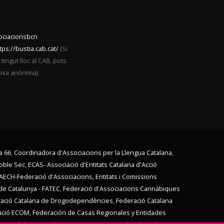
sociacionsbcn
tps://bustia.cab.cat/
(Si
ingut lloc al CAB, pots
eixa anònima)
a 66
,
Coordinadora d'Associacions per la Llengua Catalana
,
Poble Sec
,
ECAS- Associació d'Entitats Catalana d'Acció
AECH-Federació d'Associacions, Entitats i Comissions
de Catalunya - FATEC
,
Federació d'Associacions Cannàbiques
ació Catalana de Drogodependències
,
Federació Catalana
ació ECOM
,
Federación de Casas Regionales y Entidades