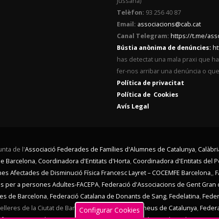
Jussana)
Telèfon:
93 256 40 87
Email:
associacions@cab.cat
Canal Telegram:
https://t.me/as
Bústia anònima de denúncies:
ht
has detectat una mala praxi que ha t
fer-nos arribar una denúncia o qu
Política de privacitat
Política de Cookies
Avís Legal
nta de l'
Associació Federades de Famílies d'Alumnes de Catalunya
,
Calàbri
de Barcelona
,
Coordinadora d'Entitats d'Horta
,
Coordinadora d'Entitats del 
ones Afectades de Disminució Física Francesc Layret – COCEMFE Barcelona
,,
F
ves per a persones Adultes-FACEPA
,
Federació d'Associacions de Gent Gran 
nes de Barcelona
,
Federació Catalana de Donants de Sang
,
Fedelatina
,
Feder
lleres de la Ciutat de Barcelona,
Federació d'Ateneus de Catalunya
,
Feder
Configurar Cookies