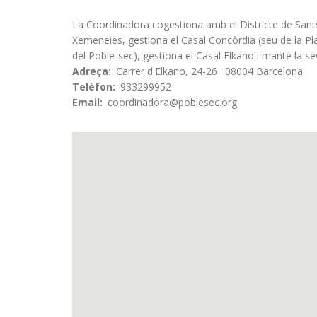
La Coordinadora cogestiona amb el Districte de Sants-M
Xemeneies, gestiona el Casal Concòrdia (seu de la 
del Poble-sec), gestiona el Casal Elkano i manté la sev
Adreça
Carrer d'Elkano, 24-26
08004
Barcelona
Telèfon
933299952
Email
coordinadora@poblesec.org