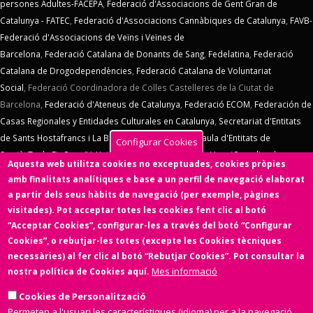
persones Adultes-FACEPA
,
Federació d'Associacions de Gent Gran de
Catalunya - FATEC
,
Federació d'Associacions Cannàbiques de Catalunya
,
FAVB-
Federació d'Associacions de Veïns i Veïnes de
Barcelona
,
Federació Catalana de Donants de Sang
,
Fedelatina
,
Federació
Catalana de Drogodependències
,
Federació Catalana de Voluntariat
Social
,
Federació Coordinadora de Colles Castelleres de la Ciutat de
Barcelona,
Federació d'Ateneus de Catalunya
,
Federació ECOM
,
Federación de
Casas Regionales y Entidades Culturales en Catalunya
,
Secretariat d'Entitats
de Sants Hostafrancs i La Bordeta
,
SOS Racisme
,
Taula d'Entitats de
Configurar Cookies
Sarrià
,
Taula Eix Pere IV,
Unió d'Entitats de La Marina
,
Vern (Coordinadora
Aquesta web utilitza cookies no exceptuades, cookies pròpies
d'Entitats de La Verneda)
,
Voluntaris 2000
,
Xarxa d'Economia Solidària
. El
amb finalitats analítiques e base a un perfil de navegació elaborat
Consell d'Associacions de Barcelona manté un conveni de col·laboració amb
a partir dels seus hàbits de navegació (per exemple, pàgines
l'
Ens de l'Asociacionisme Cultural - ENS
, la
Coordinadora Catalana de
visitades). Pot acceptar totes les cookies fent clic al botó
Fundacions
. El Consell d'Associacions de Barcelona és membre de
Xarxa
“Acceptar Cookies”, configurar-les a través del botó “Configurar
d'Economia Solidària
,
FETS – Finançament Ètic i Solidari
,
Associació
Cookies”, o rebutjar-les totes (excepte les Cookies tècniques
SinergiaTIC
,
Coop57
i de
Fiare
.
necessàries) al fer clic al botó “Rebutjar Cookies”. Pot consultar la
Mes informació
nostra política de Cookies aquí.
Aquesta web ha estat desenvolupada per una entitat de l'Economia
Social i Solidària,
Colectic,SCCL
, cooperativa d'iniciativa social i sense
Cookies de Personalització
ànim de lucre.
Permeten a l'usuari les característiques (idioma) per a la navegació