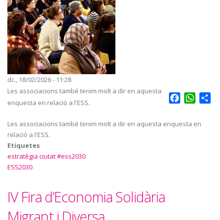
dc., 18/02/2026 - 11:28
Les associacions també tenim molt a dir en aquesta
Facebook
Whats
Sh
enquesta en relació a l'ESS.
Les associacions també tenim molt a dir en aquesta enquesta en
relació a l'ESS.
Etiquetes
estratègia ciutat #ess2030
ESS2030
IV Fira d’Economia Solidària
Migrant i Diversa