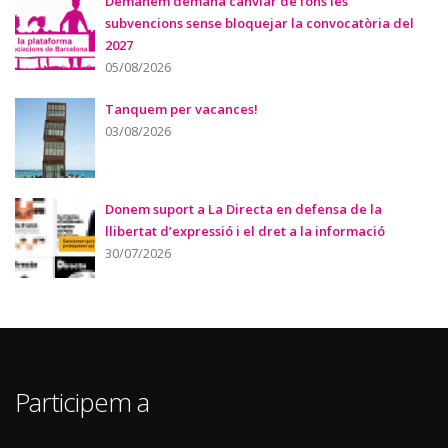
Demanem demana canviar de fons les
subvencions sense bloquejar la convocatòria del
2027
05/08/2026
Tanquem per vacances!
03/08/2026
Donem suport a La Directa en defensa de la
llibertat d’expressió i el dret a la informació
30/07/2026
Participem a