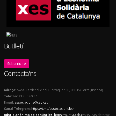
Butlletí
Subscriu-te
Contacta'ns
Adreça:
Avda. Cardenal Vidal i Barraquer 30, 08035 (Torre Jussana)
Telèfon:
93 256 40 87
Email:
associacions@cab.cat
Canal Telegram:
https://t.me/associacionsbcn
Bústia anònima de denúncies:
https://bustia.cab.cat/
(Si has detectat