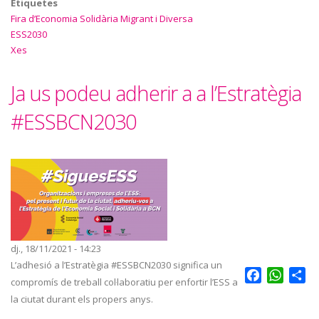
Etiquetes
Fira d’Economia Solidària Migrant i Diversa
ESS2030
Xes
Ja us podeu adherir a a l’Estratègia
#ESSBCN2030
dj., 18/11/2021 - 14:23
L’adhesió a l’Estratègia #ESSBCN2030 significa un
Facebook
Whats
Sh
compromís de treball col·laboratiu per enfortir l’ESS a
la ciutat durant els propers anys.