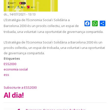
dc., 14/07/2021 - 13:13
L’Estratègia de l'Economia Social i Solidària a
Facebook
Whats
Sh
Barcelona 2030 és un procés col·lectiu, un espai de
trobada, una voluntat i una oportunitat de governança compartida.
L’Estratègia de l'Economia Social i Solidària a Barcelona 2030 és un
procés col·lectiu, un espai de trobada, una voluntat i una oportunitat
de governança compartida.
Etiquetes
ESS2030
economia social
ess
Subscriu-te a ESS2030
Al dia!