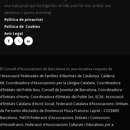
una mala praxi que ha tingut lloc al CAB, pots fer-nos arribar una
denúncia o queixa anònima)
Política de privacitat
Política de Cookies
Avís Legal
El Consell d'Associacions de Barcelona és una iniciativa conjunta de
l'
Associació Federades de Famílies d'Alumnes de Catalunya
,
Calàbria
66
,
Coordinadora d'Associacions per la Llengua Catalana
,
Coordinadora
d'Entitats del Poble Nou
,
Consell de Joventut de Barcelona
,
Coordinadora
d'Entitats d'Horta
,
Coordinadora d'Entitats del Poble Sec
,
ECAS- Associació
d'Entitats Catalana d'Acció Social
,
Federació Catalana d’Associacions i Entitats
de Persones Afectades de Disminució Física Francesc Layret – COCEMFE
Barcelona
,,
FAECH-Federació d'Associacions, Entitats i Comissions
d'Hostafrancs
,
Federació d'Associacions Culturals i Educatives per a