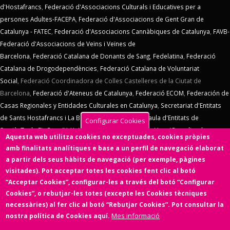
d'Hostafrancs
,
Federació d'Associacions Culturals i Educatives per a
persones Adultes-FACEPA
,
Federació d'Associacions de Gent Gran de
Catalunya - FATEC
,
Federació d'Associacions Cannàbiques de Catalunya
,
FAVB-
Federació d'Associacions de Veïns i Veïnes de
Barcelona
,
Federació Catalana de Donants de Sang
,
Fedelatina
,
Federació
Catalana de Drogodependències
,
Federació Catalana de Voluntariat
Social
,
Federació Coordinadora de Colles Castelleres de la Ciutat de
Barcelona,
Federació d'Ateneus de Catalunya
,
Federació ECOM
,
Federación de
Casas Regionales y Entidades Culturales en Catalunya
,
Secretariat d'Entitats
de Sants Hostafrancs i La Bordeta
,
SOS Racisme
,
Taula d'Entitats de
Configurar Cookies
Sarrià
,
Taula Eix Pere IV,
Unió d'Entitats de La Marina
,
Vern (Coordinadora
Aquesta web utilitza cookies no exceptuades, cookies pròpies
d'Entitats de La Verneda)
,
Voluntaris 2000
,
Xarxa d'Economia Solidària
. El
amb finalitats analítiques e base a un perfil de navegació elaborat
Consell d'Associacions de Barcelona manté un conveni de col·laboració amb
a partir dels seus hàbits de navegació (per exemple, pàgines
l'
Ens de l'Asociacionisme Cultural - ENS
, la
Coordinadora Catalana de
visitades). Pot acceptar totes les cookies fent clic al botó
Fundacions
. El Consell d'Associacions de Barcelona és membre de
Xarxa
“Acceptar Cookies”, configurar-les a través del botó “Configurar
d'Economia Solidària
,
FETS – Finançament Ètic i Solidari
,
Associació
Cookies”, o rebutjar-les totes (excepte les Cookies tècniques
SinergiaTIC
,
Coop57
i de
Fiare
.
necessàries) al fer clic al botó “Rebutjar Cookies”. Pot consultar la
Mes informació
nostra política de Cookies aquí.
Aquesta web ha estat desenvolupada per una entitat de l'Economia
Social i Solidària,
Colectic,SCCL
, cooperativa d'iniciativa social i sense