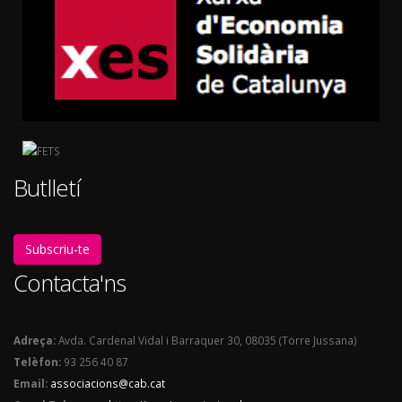
Butlletí
Subscriu-te
Contacta'ns
Adreça:
Avda. Cardenal Vidal i Barraquer 30, 08035 (Torre Jussana)
Telèfon:
93 256 40 87
Email:
associacions@cab.cat