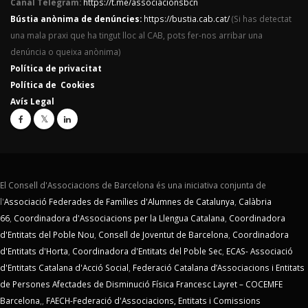
Canal Telegram:
https://t.me/associacionsbcn
Bústia anònima de denúncies:
https://bustia.cab.cat/
(Si has detectat
una mala praxi que ha tingut lloc al CAB, pots fer-nos arribar una
denúncia o queixa anònima)
Política de privacitat
Política de Cookies
Avís Legal
El Consell d'Associacions de Barcelona és una iniciativa conjunta de
l'
Associació Federades de Famílies d'Alumnes de Catalunya
,
Calàbria
66
,
Coordinadora d'Associacions per la Llengua Catalana
,
Coordinadora
d'Entitats del Poble Nou
,
Consell de Joventut de Barcelona
,
Coordinadora
d'Entitats d'Horta
,
Coordinadora d'Entitats del Poble Sec
,
ECAS- Associació
d'Entitats Catalana d'Acció Social
,
Federació Catalana d’Associacions i Entitats
de Persones Afectades de Disminució Física Francesc Layret – COCEMFE
Barcelona
,,
FAECH-Federació d'Associacions, Entitats i Comissions