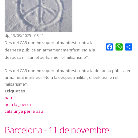
dj., 13/03/2025 - 08:41
Des del CAB donem suport al manifest contra la
Facebook
Whats
Sh
despesa pública en armament manifest "No a la
despesa militar, el bel·licisme i el militarisme".
Des del CAB donem suport al manifest contra la despesa pública en
armament manifest "No a la despesa militar, el bel·licisme i el
militarisme".
Etiquetes
pau
no a la guerra
catalunya per la pau
Barcelona - 11 de novembre: