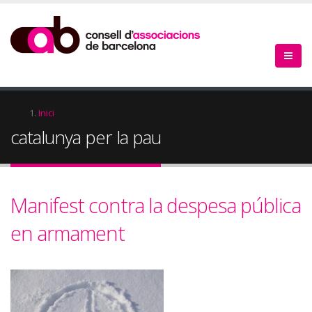
Vés
al
contingut
Fil
Inici
catalunya per la pau
d'Ariadna
Manifest contra la despesa pública
en armament