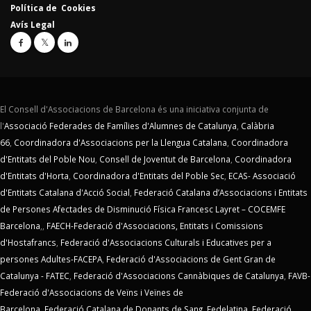
Política de Cookies
Avís Legal
El Consell d'Associacions de Barcelona és una iniciativa conjunta de
l'
Associació Federades de Famílies d'Alumnes de Catalunya
,
Calàbria
66
,
Coordinadora d'Associacions per la Llengua Catalana
,
Coordinadora
d'Entitats del Poble Nou
,
Consell de Joventut de Barcelona
,
Coordinadora
d'Entitats d'Horta
,
Coordinadora d'Entitats del Poble Sec
,
ECAS- Associació
d'Entitats Catalana d'Acció Social
,
Federació Catalana d’Associacions i Entitats
de Persones Afectades de Disminució Física Francesc Layret – COCEMFE
Barcelona
,,
FAECH-Federació d'Associacions, Entitats i Comissions
d'Hostafrancs
,
Federació d'Associacions Culturals i Educatives per a
persones Adultes-FACEPA
,
Federació d'Associacions de Gent Gran de
Catalunya - FATEC
,
Federació d'Associacions Cannàbiques de Catalunya
,
FAVB-
Federació d'Associacions de Veïns i Veïnes de
Barcelona
,
Federació Catalana de Donants de Sang
,
Fedelatina
,
Federació