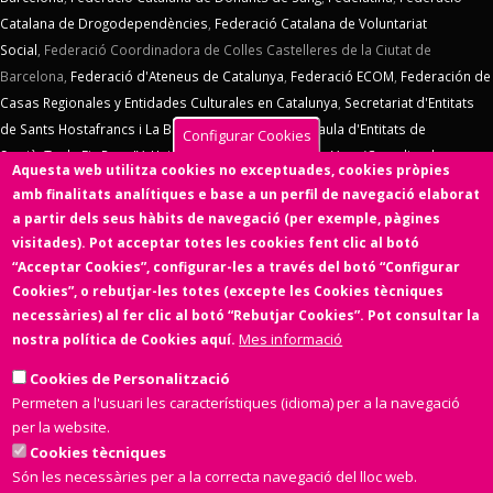
Catalana de Drogodependències
,
Federació Catalana de Voluntariat
Social
,
Federació Coordinadora de Colles Castelleres de la Ciutat de
Barcelona,
Federació d'Ateneus de Catalunya
,
Federació ECOM
,
Federación de
Casas Regionales y Entidades Culturales en Catalunya
,
Secretariat d'Entitats
de Sants Hostafrancs i La Bordeta
,
SOS Racisme
,
Taula d'Entitats de
Configurar Cookies
Sarrià
,
Taula Eix Pere IV,
Unió d'Entitats de La Marina
,
Vern (Coordinadora
Aquesta web utilitza cookies no exceptuades, cookies pròpies
d'Entitats de La Verneda)
,
Voluntaris 2000
,
Xarxa d'Economia Solidària
. El
amb finalitats analítiques e base a un perfil de navegació elaborat
Consell d'Associacions de Barcelona manté un conveni de col·laboració amb
a partir dels seus hàbits de navegació (per exemple, pàgines
l'
Ens de l'Asociacionisme Cultural - ENS
, la
Coordinadora Catalana de
visitades). Pot acceptar totes les cookies fent clic al botó
Fundacions
. El Consell d'Associacions de Barcelona és membre de
Xarxa
“Acceptar Cookies”, configurar-les a través del botó “Configurar
d'Economia Solidària
,
FETS – Finançament Ètic i Solidari
,
Associació
Cookies”, o rebutjar-les totes (excepte les Cookies tècniques
SinergiaTIC
,
Coop57
i de
Fiare
.
necessàries) al fer clic al botó “Rebutjar Cookies”. Pot consultar la
Mes informació
nostra política de Cookies aquí.
Aquesta web ha estat desenvolupada per una entitat de l'Economia
Social i Solidària,
Colectic,SCCL
, cooperativa d'iniciativa social i sense
Cookies de Personalització
ànim de lucre.
Permeten a l'usuari les característiques (idioma) per a la navegació
per la website.
Cookies tècniques
Són les necessàries per a la correcta navegació del lloc web.