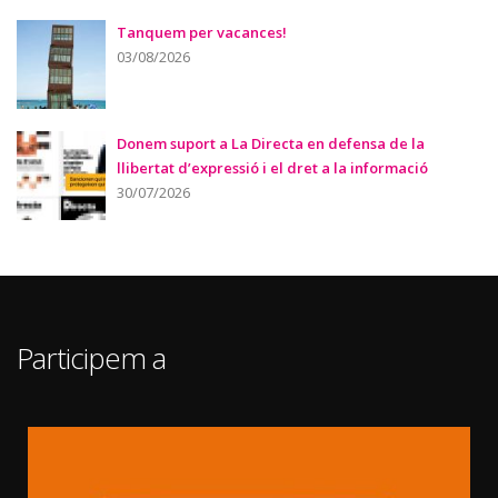
Tanquem per vacances!
03/08/2026
Donem suport a La Directa en defensa de la
llibertat d’expressió i el dret a la informació
30/07/2026
Participem a