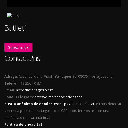
Butlletí
Subscriu-te
Contacta'ns
Adreça:
Avda. Cardenal Vidal i Barraquer 30, 08035 (Torre Jussana)
Telèfon:
93 256 40 87
Email:
associacions@cab.cat
Canal Telegram:
https://t.me/associacionsbcn
Bústia anònima de denúncies:
https://bustia.cab.cat/
(Si has detectat
una mala praxi que ha tingut lloc al CAB, pots fer-nos arribar una
denúncia o queixa anònima)
Política de privacitat