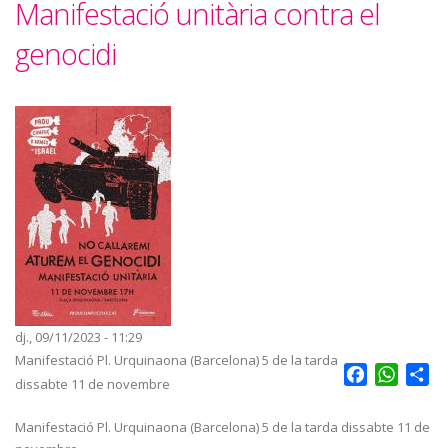
Manifestació unitària contra el
genocidi
dj., 09/11/2023 - 11:29
Manifestació Pl. Urquinaona (Barcelona) 5 de la tarda
Facebook
Whats
Sh
dissabte 11 de novembre
Manifestació Pl. Urquinaona (Barcelona) 5 de la tarda dissabte 11 de