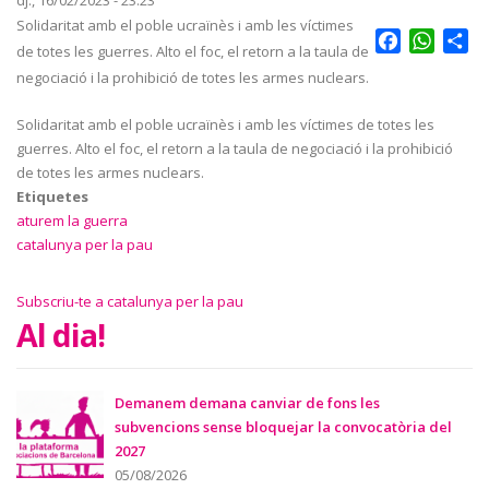
dj., 16/02/2023 - 23:23
Solidaritat amb el poble ucraïnès i amb les víctimes
Facebook
Whats
Sh
de totes les guerres. Alto el foc, el retorn a la taula de
negociació i la prohibició de totes les armes nuclears.
Solidaritat amb el poble ucraïnès i amb les víctimes de totes les
guerres. Alto el foc, el retorn a la taula de negociació i la prohibició
de totes les armes nuclears.
Etiquetes
aturem la guerra
catalunya per la pau
Subscriu-te a catalunya per la pau
Al dia!
Demanem demana canviar de fons les
subvencions sense bloquejar la convocatòria del
2027
05/08/2026