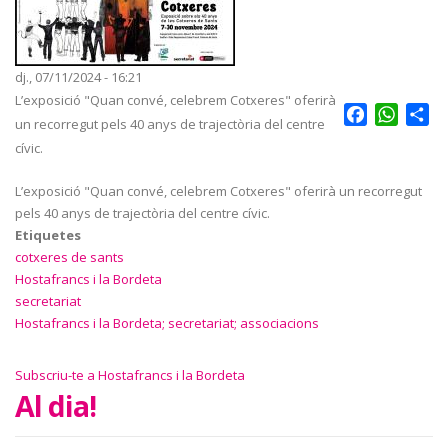
dj., 07/11/2024 - 16:21
L’exposició "Quan convé, celebrem Cotxeres" oferirà
Facebook
Whats
Sh
un recorregut pels 40 anys de trajectòria del centre
cívic.
L’exposició "Quan convé, celebrem Cotxeres" oferirà un recorregut
pels 40 anys de trajectòria del centre cívic.
Etiquetes
cotxeres de sants
Hostafrancs i la Bordeta
secretariat
Hostafrancs i la Bordeta; secretariat; associacions
Subscriu-te a Hostafrancs i la Bordeta
Al dia!