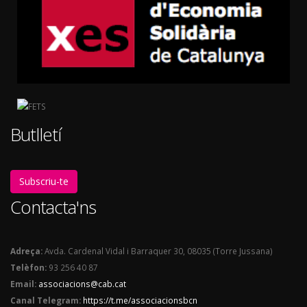
Butlletí
Subscriu-te
Contacta'ns
Adreça:
Avda. Cardenal Vidal i Barraquer 30, 08035 (Torre Jussana)
Telèfon:
93 256 40 87
Email:
associacions@cab.cat
Canal Telegram:
https://t.me/associacionsbcn