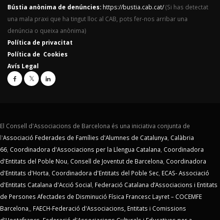
Bústia anònima de denúncies:
https://bustia.cab.cat/
(Si has detectat
una mala praxi que ha tingut lloc al CAB, pots fer-nos arribar una
denúncia o queixa anònima)
Política de privacitat
Política de Cookies
Avís Legal
El Consell d'Associacions de Barcelona és una iniciativa conjunta de
l'
Associació Federades de Famílies d'Alumnes de Catalunya
,
Calàbria
66
,
Coordinadora d'Associacions per la Llengua Catalana
,
Coordinadora
d'Entitats del Poble Nou
,
Consell de Joventut de Barcelona
,
Coordinadora
d'Entitats d'Horta
,
Coordinadora d'Entitats del Poble Sec
,
ECAS- Associació
d'Entitats Catalana d'Acció Social
,
Federació Catalana d’Associacions i Entitats
de Persones Afectades de Disminució Física Francesc Layret – COCEMFE
Barcelona
,,
FAECH-Federació d'Associacions, Entitats i Comissions