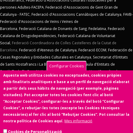
d'Hostafrancs
,
Federació d'Associacions Culturals i Educatives per a
persones Adultes-FACEPA
,
Federació d'Associacions de Gent Gran de
Catalunya - FATEC
,
Federació d'Associacions Cannàbiques de Catalunya
,
FAVB-
Federació d'Associacions de Veïns i Veïnes de
Barcelona
,
Federació Catalana de Donants de Sang
,
Fedelatina
,
Federació
Catalana de Drogodependències
,
Federació Catalana de Voluntariat
Social
,
Federació Coordinadora de Colles Castelleres de la Ciutat de
Barcelona,
Federació d'Ateneus de Catalunya
,
Federació ECOM
,
Federación de
Casas Regionales y Entidades Culturales en Catalunya
,
Secretariat d'Entitats
de Sants Hostafrancs i La Bordeta
,
SOS Racisme
,
Taula d'Entitats de
Configurar Cookies
Sarrià
,
Taula Eix Pere IV,
Unió d'Entitats de La Marina
,
Vern (Coordinadora
Aquesta web utilitza cookies no exceptuades, cookies pròpies
d'Entitats de La Verneda)
,
Voluntaris 2000
,
Xarxa d'Economia Solidària
. El
amb finalitats analítiques e base a un perfil de navegació elaborat
Consell d'Associacions de Barcelona manté un conveni de col·laboració amb
a partir dels seus hàbits de navegació (per exemple, pàgines
l'
Ens de l'Asociacionisme Cultural - ENS
, la
Coordinadora Catalana de
visitades). Pot acceptar totes les cookies fent clic al botó
Fundacions
. El Consell d'Associacions de Barcelona és membre de
Xarxa
“Acceptar Cookies”, configurar-les a través del botó “Configurar
d'Economia Solidària
,
FETS – Finançament Ètic i Solidari
,
Associació
Cookies”, o rebutjar-les totes (excepte les Cookies tècniques
SinergiaTIC
,
Coop57
i de
Fiare
.
necessàries) al fer clic al botó “Rebutjar Cookies”. Pot consultar la
Mes informació
nostra política de Cookies aquí.
Aquesta web ha estat desenvolupada per una entitat de l'Economia
Social i Solidària,
Colectic,SCCL
, cooperativa d'iniciativa social i sense
Cookies de Personalització