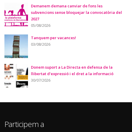
Demanem demana canviar de fons les
subvencions sense bloquejar la convocatòria del
2027
05/08/2026
Tanquem per vacances!
03/08/2026
Donem suport a La Directa en defensa de la
llibertat d’expressió i el dret a la informació
30/07/2026
Participem a