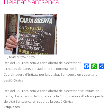
Lleialtat Santsenca
dl., 16/03/2026 - 10:26
Des del CAB recolzem la carta oberta del Secretariat
Facebook
Whats
Sh
d’Entitats de Sants, Hostafrancs i la Bordeta i de la
Coordinadora d’Entitats per la Lleialtat Santsenca en suport a la
gestió Cícvica
Des del CAB recolzem la carta oberta del Secretariat d’Entitats de
Sants, Hostafrancs i la Bordeta i de la Coordinadora d’Entitats per la
Lleialtat Santsenca en suport a la gestió Cícvica
Etiquetes