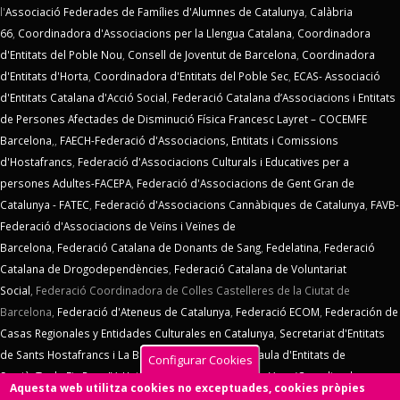
l'
Associació Federades de Famílies d'Alumnes de Catalunya
,
Calàbria
66
,
Coordinadora d'Associacions per la Llengua Catalana
,
Coordinadora
d'Entitats del Poble Nou
,
Consell de Joventut de Barcelona
,
Coordinadora
d'Entitats d'Horta
,
Coordinadora d'Entitats del Poble Sec
,
ECAS- Associació
d'Entitats Catalana d'Acció Social
,
Federació Catalana d’Associacions i Entitats
de Persones Afectades de Disminució Física Francesc Layret – COCEMFE
Barcelona
,,
FAECH-Federació d'Associacions, Entitats i Comissions
d'Hostafrancs
,
Federació d'Associacions Culturals i Educatives per a
persones Adultes-FACEPA
,
Federació d'Associacions de Gent Gran de
Catalunya - FATEC
,
Federació d'Associacions Cannàbiques de Catalunya
,
FAVB-
Federació d'Associacions de Veïns i Veïnes de
Barcelona
,
Federació Catalana de Donants de Sang
,
Fedelatina
,
Federació
Catalana de Drogodependències
,
Federació Catalana de Voluntariat
Social
,
Federació Coordinadora de Colles Castelleres de la Ciutat de
Barcelona,
Federació d'Ateneus de Catalunya
,
Federació ECOM
,
Federación de
Casas Regionales y Entidades Culturales en Catalunya
,
Secretariat d'Entitats
de Sants Hostafrancs i La Bordeta
,
SOS Racisme
,
Taula d'Entitats de
Configurar Cookies
Sarrià
,
Taula Eix Pere IV,
Unió d'Entitats de La Marina
,
Vern (Coordinadora
Aquesta web utilitza cookies no exceptuades, cookies pròpies
d'Entitats de La Verneda)
,
Voluntaris 2000
,
Xarxa d'Economia Solidària
. El