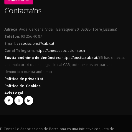
Contacta'ns
Adreça:
Avda. Cardenal Vidal i Barraquer 30, 08035 (Torre Jussana)
Telèfon:
93 256 40 87
Email:
associacions@cab.cat
Canal Telegram:
https://t.me/associacionsbcn
Bústia anònima de denúncies:
https://bustia.cab.cat/
(Si has detectat
una mala praxi que ha tingut lloc al CAB, pots fer-nos arribar una
denúncia o queixa anònima)
Política de privacitat
Política de Cookies
Avís Legal
El Consell d'Associacions de Barcelona és una iniciativa conjunta de