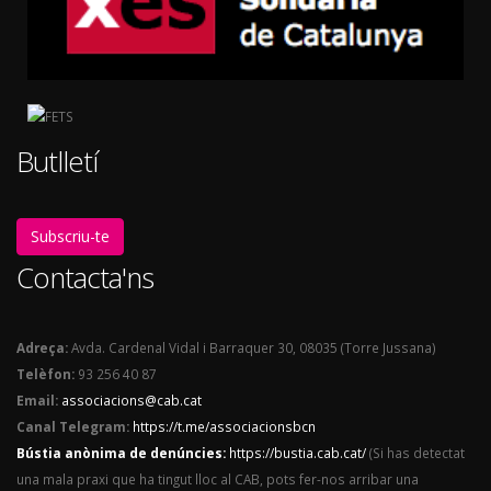
Butlletí
Subscriu-te
Contacta'ns
Adreça:
Avda. Cardenal Vidal i Barraquer 30, 08035 (Torre Jussana)
Telèfon:
93 256 40 87
Email:
associacions@cab.cat
Canal Telegram:
https://t.me/associacionsbcn
Bústia anònima de denúncies:
https://bustia.cab.cat/
(Si has detectat
una mala praxi que ha tingut lloc al CAB, pots fer-nos arribar una