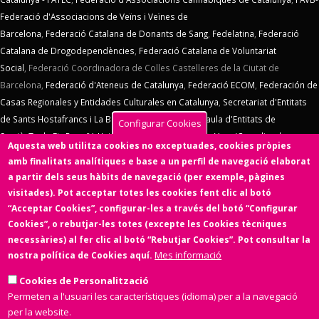
Federació d'Associacions de Veïns i Veïnes de
Barcelona
,
Federació Catalana de Donants de Sang
,
Fedelatina
,
Federació
Catalana de Drogodependències
,
Federació Catalana de Voluntariat
Social
,
Federació Coordinadora de Colles Castelleres de la Ciutat de
Barcelona,
Federació d'Ateneus de Catalunya
,
Federació ECOM
,
Federación de
Casas Regionales y Entidades Culturales en Catalunya
,
Secretariat d'Entitats
de Sants Hostafrancs i La Bordeta
,
SOS Racisme
,
Taula d'Entitats de
Configurar Cookies
Sarrià
,
Taula Eix Pere IV,
Unió d'Entitats de La Marina
,
Vern (Coordinadora
Aquesta web utilitza cookies no exceptuades, cookies pròpies
d'Entitats de La Verneda)
,
Voluntaris 2000
,
Xarxa d'Economia Solidària
. El
amb finalitats analítiques e base a un perfil de navegació elaborat
Consell d'Associacions de Barcelona manté un conveni de col·laboració amb
a partir dels seus hàbits de navegació (per exemple, pàgines
l'
Ens de l'Asociacionisme Cultural - ENS
, la
Coordinadora Catalana de
visitades). Pot acceptar totes les cookies fent clic al botó
Fundacions
. El Consell d'Associacions de Barcelona és membre de
Xarxa
“Acceptar Cookies”, configurar-les a través del botó “Configurar
d'Economia Solidària
,
FETS – Finançament Ètic i Solidari
,
Associació
Cookies”, o rebutjar-les totes (excepte les Cookies tècniques
SinergiaTIC
,
Coop57
i de
Fiare
.
necessàries) al fer clic al botó “Rebutjar Cookies”. Pot consultar la
Mes informació
nostra política de Cookies aquí.
Aquesta web ha estat desenvolupada per una entitat de l'Economia
Social i Solidària,
Colectic,SCCL
, cooperativa d'iniciativa social i sense
Cookies de Personalització
ànim de lucre.
Permeten a l'usuari les característiques (idioma) per a la navegació
per la website.