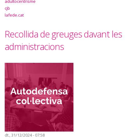
adultocentrisme
cjb
lafede.cat
Recollida de greuges davant les
administracions
dt., 31/12/2024 - 07:58