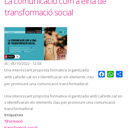
La comunicació com a eina de
transformació social
dc., 05/10/2022 - 12:03
Una interessant proposta formativa organitzada
Facebook
Whats
Sh
amb LaFede.cat on s'identificaran els elements clau
per promoure una comunicació transformadora!
Una interessant proposta formativa organitzada amb LaFede.cat on
s'identificaran els elements clau per promoure una comunicació
transformadora!
Etiquetes
TJFormació
transformció social