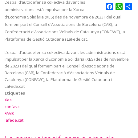
L’espai d’autodefensa col·lectiva davant les
Facebook
Whats
Sh
administracions està impulsat per la Xarxa
d'Economia Solidària (XES) des de novembre de 2023 i del qual
formem part el Consell d’Associacions de Barcelona (CAB), la
Confederació d’Associacions Veïnals de Catalunya (CONFAVC), la
Plataforma de Gestió Cutadana i LaFede.cat.
L’espai d’autodefensa col·lectiva davant les administracions està
impulsat per la Xarxa d'Economia Solidària (XES) des de novembre
de 2023 i del qual formem part el Consell d’Associacions de
Barcelona (CAB), la Confederació d’Associacions Veïnals de
Catalunya (CONFAVC), la Plataforma de Gestió Cutadana i
LaFede.cat.
Etiquetes
Xes
confavc
FAVB
lafede.cat