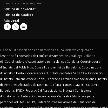
denúncia o queixa anònima)
Política de privacitat
Política de Cookies
Avís Legal
El Consell d'Associacions de Barcelona és una iniciativa conjunta de
l'
Associació Federades de Famílies d'Alumnes de Catalunya
,
Calàbria
66
,
Coordinadora d'Associacions per la Llengua Catalana
,
Coordinadora
d'Entitats del Poble Nou
,
Consell de Joventut de Barcelona
,
Coordinadora
d'Entitats d'Horta
,
Coordinadora d'Entitats del Poble Sec
,
ECAS- Associació
d'Entitats Catalana d'Acció Social
,
Federació Catalana d’Associacions i Entitats
de Persones Afectades de Disminució Física Francesc Layret – COCEMFE
Barcelona
,,
FAECH-Federació d'Associacions, Entitats i Comissions
d'Hostafrancs
,
Federació d'Associacions Culturals i Educatives per a
persones Adultes-FACEPA
,
Federació d'Associacions de Gent Gran de
Catalunya - FATEC
,
Federació d'Associacions Cannàbiques de Catalunya
,
FAVB-