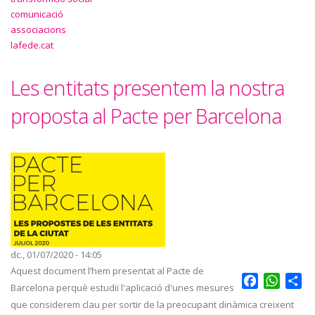
comunicació
associacions
lafede.cat
Les entitats presentem la nostra
proposta al Pacte per Barcelona
dc., 01/07/2020 - 14:05
Aquest document l’hem presentat al Pacte de
Facebook
Whats
Sh
Barcelona perquè estudiï l'aplicació d'unes mesures
que considerem clau per sortir de la preocupant dinàmica creixent