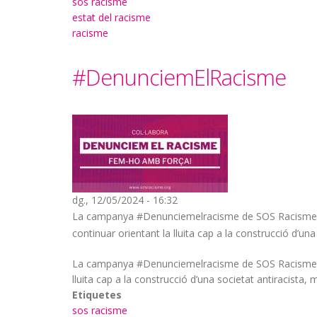
sos racisme
estat del racisme
racisme
#DenunciemElRacisme
dg., 12/05/2024 - 16:32
La campanya #Denunciemelracisme de SOS Racisme té l
continuar orientant la lluita cap a la construcció d’una 
La campanya #Denunciemelracisme de SOS Racisme té l’
lluita cap a la construcció d’una societat antiracista, mé
Etiquetes
sos racisme