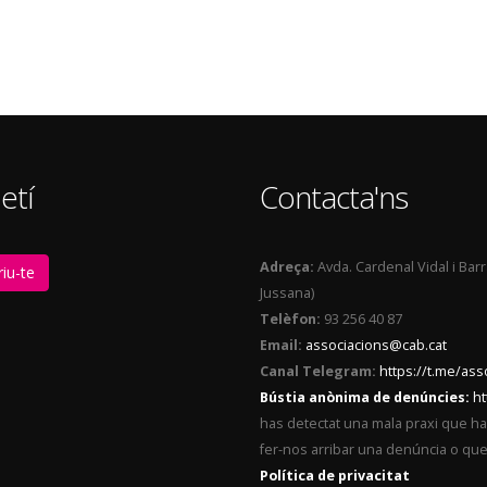
etí
Contacta'ns
Adreça:
Avda. Cardenal Vidal i Bar
iu-te
Jussana)
Telèfon:
93 256 40 87
Email:
associacions@cab.cat
Canal Telegram:
https://t.me/as
Bústia anònima de denúncies:
ht
has detectat una mala praxi que ha t
fer-nos arribar una denúncia o qu
Política de privacitat