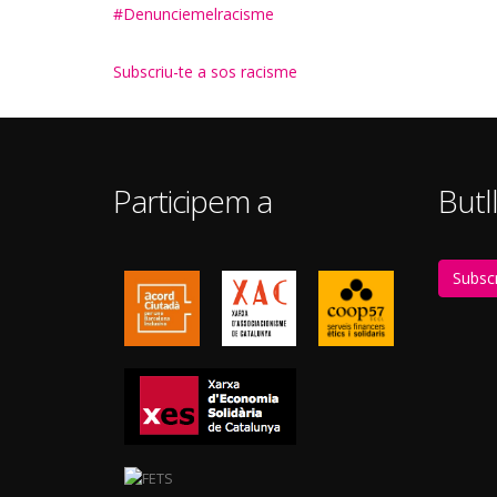
#Denunciemelracisme
Subscriu-te a sos racisme
Participem a
Butll
Subscr