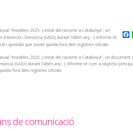
al “Invisibles 2025: L’estat del racisme a Catalunya”, un
F
ei d'Atenció i Denúncia (SAID) durant l'últim any . L'informe té
ral i quotidià que sovint queda fora dels registres oficials.
ual “Invisibles 2025: L’estat del racisme a Catalunya”, un document
 Denúncia (SAID) durant l'últim any . L'informe té com a objectiu principa
 queda fora dels registres oficials.
jans de comunicació