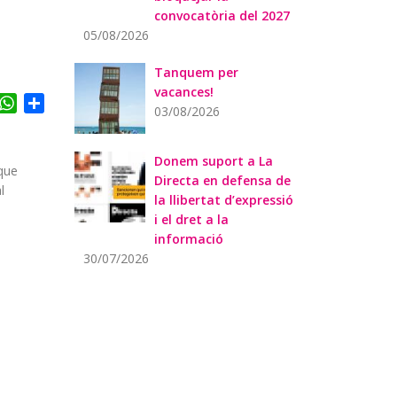
convocatòria del 2027
05/08/2026
Tanquem per
vacances!
acebook
WhatsApp
Share
03/08/2026
Donem suport a La
 que
Directa en defensa de
l
la llibertat d’expressió
i el dret a la
informació
30/07/2026