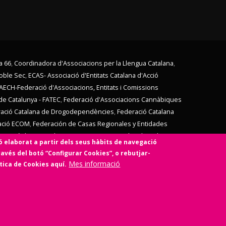
a 66
,
Coordinadora d'Associacions per la Llengua Catalana
,
Poble Sec
,
ECAS- Associació d'Entitats Catalana d'Acció
AECH-Federació d'Associacions, Entitats i Comissions
de Catalunya - FATEC
,
Federació d'Associacions Cannàbiques
ació Catalana de Drogodependències
,
Federació Catalana
ació ECOM
,
Federación de Casas Regionales y Entidades
V,
Unió d'Entitats de La Marina
,
Vern (Coordinadora d'Entitats
ó elaborat a partir dels seus hàbits de navegació
mb l'
Ens de l'Asociacionisme Cultural - ENS
, la
Coordinadora
ravés del botó “Configurar Cookies”, o rebutjar-
idari
,
Associació SinergiaTIC
,
Coop57
i de
Fiare
.
Mes informació
ítica de Cookies aquí.
social i sense ànim de lucre.