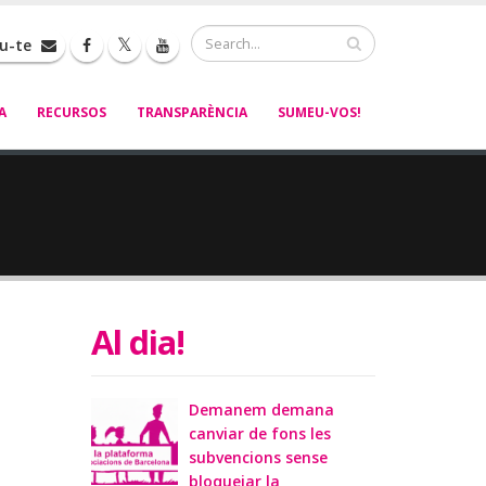
Cerca
iu-te
A
RECURSOS
TRANSPARÈNCIA
SUMEU-VOS!
Al dia!
Demanem demana
canviar de fons les
subvencions sense
bloquejar la