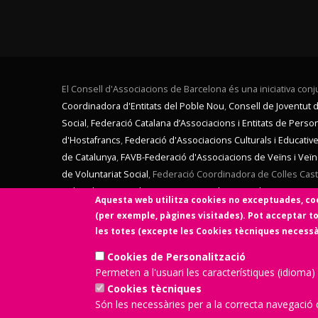
El Consell d'Associacions de Barcelona és una iniciativa conju
Coordinadora d'Entitats del Poble Nou
,
Consell de Joventut 
Social
,
Federació Catalana d’Associacions i Entitats de Pers
d'Hostafrancs
,
Federació d'Associacions Culturals i Educati
de Catalunya
,
FAVB-Federació d'Associacions de Veïns i Veï
de Voluntariat Social
,
Federació Coordinadora de Colles Caste
Culturales en Catalunya
,
Secretariat d'Entitats de Sants Host
Aquesta web utilitza cookies no exceptuades, coo
de La Verneda)
,
Voluntaris 2000
,
Xarxa d'Economia Solidària
.
(per exemple, pàgines visitades). Pot acceptar to
Catalana de Fundacions
. El Consell d'Associacions de Bar
les totes (excepte les Cookies tècniques necessàri
Aquesta web ha estat desenvolupada per una entitat de 
Cookies de Personalització
Permeten a l'usuari les característiques (idioma)
Cookies tècniques
Són les necessàries per a la correcta navegació d