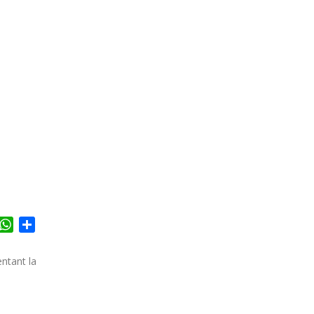
acebook
WhatsApp
Share
ntant la