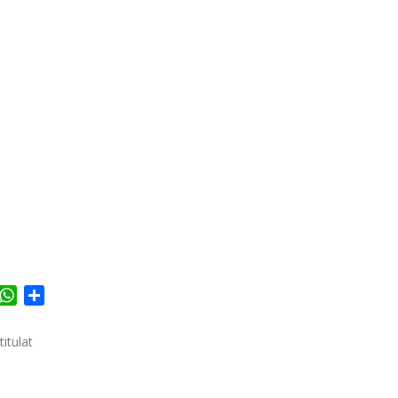
acebook
WhatsApp
Share
itulat