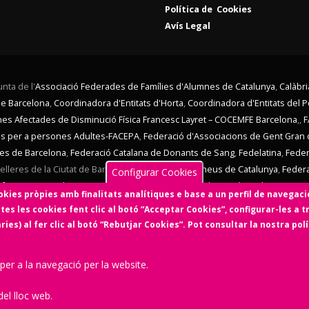
Política de Cookies
Avís Legal
nta de l'
Associació Federades de Famílies d'Alumnes de Catalunya
,
Calàbri
de Barcelona
,
Coordinadora d'Entitats d'Horta
,
Coordinadora d'Entitats del 
ones Afectades de Disminució Física Francesc Layret – COCEMFE Barcelona
,,
F
ves per a persones Adultes-FACEPA
,
Federació d'Associacions de Gent Gran 
nes de Barcelona
,
Federació Catalana de Donants de Sang
,
Fedelatina
,
Feder
lleres de la Ciutat de Barcelona,
Federació d'Ateneus de Catalunya
,
Feder
Configurar Cookies
afrancs i La Bordeta
,
SOS Racisme
,
Taula d'Entitats de Sarrià
,
Taula Eix Pere I
kies pròpies amb finalitats analítiques e base a un perfil de navegaci
 El Consell d'Associacions de Barcelona manté un conveni de col·laboració a
tes les cookies fent clic al botó “Acceptar Cookies”, configurar-les a t
celona és membre de
Xarxa d'Economia Solidària
,
FETS – Finançament Ètic i Sol
es) al fer clic al botó “Rebutjar Cookies”. Pot consultar la nostra pol
l'Economia Social i Solidària,
Colectic,SCCL
, cooperativa d'iniciativa 
 per a la navegació per la website.
Amb el suport de
el lloc web.