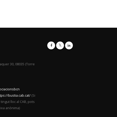
raquer 30, 08035 (Torre
sociacionsbcn
tps://bustia.cab.cat/
(Si
ingut lloc al CAB, pots
eixa anònima)