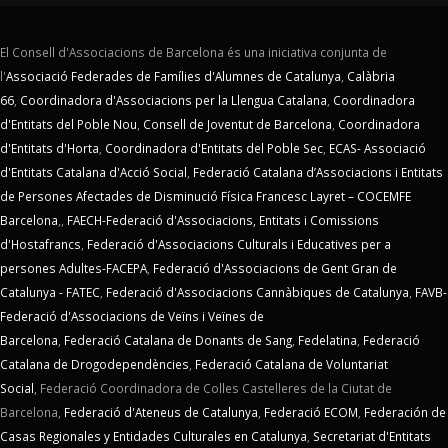
El Consell d'Associacions de Barcelona és una iniciativa conjunta de
l'
Associació Federades de Famílies d'Alumnes de Catalunya
,
Calàbria
66
,
Coordinadora d'Associacions per la Llengua Catalana
,
Coordinadora
d'Entitats del Poble Nou
,
Consell de Joventut de Barcelona
,
Coordinadora
d'Entitats d'Horta
,
Coordinadora d'Entitats del Poble Sec
,
ECAS- Associació
d'Entitats Catalana d'Acció Social
,
Federació Catalana d’Associacions i Entitats
de Persones Afectades de Disminució Física Francesc Layret – COCEMFE
Barcelona
,,
FAECH-Federació d'Associacions, Entitats i Comissions
d'Hostafrancs
,
Federació d'Associacions Culturals i Educatives per a
persones Adultes-FACEPA
,
Federació d'Associacions de Gent Gran de
Catalunya - FATEC
,
Federació d'Associacions Cannàbiques de Catalunya
,
FAVB-
Federació d'Associacions de Veïns i Veïnes de
Barcelona
,
Federació Catalana de Donants de Sang
,
Fedelatina
,
Federació
Catalana de Drogodependències
,
Federació Catalana de Voluntariat
Social
,
Federació Coordinadora de Colles Castelleres de la Ciutat de
Barcelona,
Federació d'Ateneus de Catalunya
,
Federació ECOM
,
Federación de
Casas Regionales y Entidades Culturales en Catalunya
,
Secretariat d'Entitats