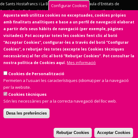
de Sants Hostafrancs i La Bordeta
,
SOS Racisme
,
Taula d'Entitats de
Configurar Cookies
Sarrià
,
Taula Eix Pere IV,
Unió d'Entitats de La Marina
,
Vern (Coordinadora
Aquesta web utilitza cookies no exceptuades, cookies pròpies
d'Entitats de La Verneda)
,
Voluntaris 2000
,
Xarxa d'Economia Solidària
. El
amb finalitats analítiques e base a un perfil de navegació elaborat
Consell d'Associacions de Barcelona manté un conveni de col·laboració amb
a partir dels seus hàbits de navegació (per exemple, pàgines
l'
Ens de l'Asociacionisme Cultural - ENS
, la
Coordinadora Catalana de
visitades). Pot acceptar totes les cookies fent clic al botó
Fundacions
. El Consell d'Associacions de Barcelona és membre de
Xarxa
“Acceptar Cookies”, configurar-les a través del botó “Configurar
d'Economia Solidària
,
FETS – Finançament Ètic i Solidari
,
Associació
Cookies”, o rebutjar-les totes (excepte les Cookies tècniques
SinergiaTIC
,
Coop57
i de
Fiare
.
necessàries) al fer clic al botó “Rebutjar Cookies”. Pot consultar la
Mes informació
nostra política de Cookies aquí.
Aquesta web ha estat desenvolupada per una entitat de l'Economia
Social i Solidària,
Colectic,SCCL
, cooperativa d'iniciativa social i sense
Cookies de Personalització
ànim de lucre.
Permeten a l'usuari les característiques (idioma) per a la navegació
per la website.
Cookies tècniques
Són les necessàries per a la correcta navegació del lloc web.
Desa les preferències
Amb el suport de
Rebutjar Cookies
Acceptar Cookies