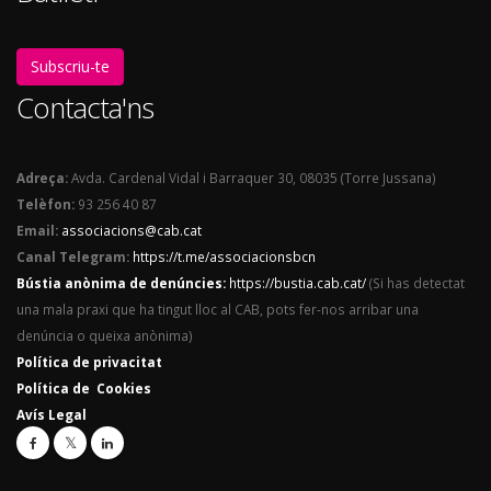
Subscriu-te
Contacta'ns
Adreça:
Avda. Cardenal Vidal i Barraquer 30, 08035 (Torre Jussana)
Telèfon:
93 256 40 87
Email:
associacions@cab.cat
Canal Telegram:
https://t.me/associacionsbcn
Bústia anònima de denúncies:
https://bustia.cab.cat/
(Si has detectat
una mala praxi que ha tingut lloc al CAB, pots fer-nos arribar una
denúncia o queixa anònima)
Política de privacitat
Política de Cookies
Avís Legal