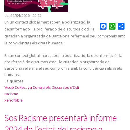
dt., 21/04/2026 - 22:15
En un context global marcat per la polarització, la
Facebook
Whats
Sh
desinformació i la proliferació de discursos d’odi, la
ciutadania organitzada de Barcelona referma el seu compromís amb
la convivència i els drets humans.
En un context global marcat per la polarització, la desinformació i la
proliferació de discursos d’odi, la ciutadania organitzada de
Barcelona referma el seu compromís amb la convivència i els drets
humans.
Etiquetes
’Acció Col·lectiva Contra els Discursos d’Odi
racisme
xenofòbia
Sos Racisme presentarà informe
2024 de l´estat del racisme a