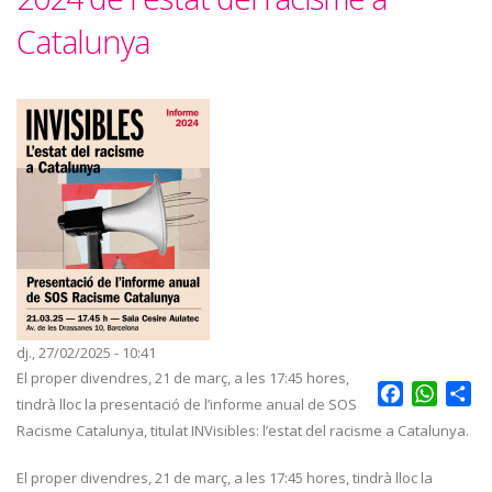
Catalunya
dj., 27/02/2025 - 10:41
El proper divendres, 21 de març, a les 17:45 hores,
Facebook
Whats
Sh
tindrà lloc la presentació de l’informe anual de SOS
Racisme Catalunya, titulat INVisibles: l’estat del racisme a Catalunya.
El proper divendres, 21 de març, a les 17:45 hores, tindrà lloc la