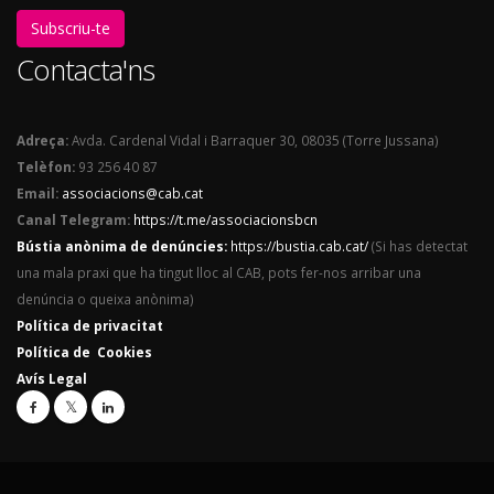
Subscriu-te
Contacta'ns
Adreça:
Avda. Cardenal Vidal i Barraquer 30, 08035 (Torre Jussana)
Telèfon:
93 256 40 87
Email:
associacions@cab.cat
Canal Telegram:
https://t.me/associacionsbcn
Bústia anònima de denúncies:
https://bustia.cab.cat/
(Si has detectat
una mala praxi que ha tingut lloc al CAB, pots fer-nos arribar una
denúncia o queixa anònima)
Política de privacitat
Política de Cookies
Avís Legal