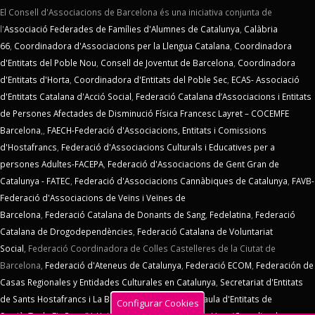
El Consell d'Associacions de Barcelona és una iniciativa conjunta de
l'
Associació Federades de Famílies d'Alumnes de Catalunya
,
Calàbria
66
,
Coordinadora d'Associacions per la Llengua Catalana
,
Coordinadora
d'Entitats del Poble Nou
,
Consell de Joventut de Barcelona
,
Coordinadora
d'Entitats d'Horta
,
Coordinadora d'Entitats del Poble Sec
,
ECAS- Associació
d'Entitats Catalana d'Acció Social
,
Federació Catalana d’Associacions i Entitats
de Persones Afectades de Disminució Física Francesc Layret – COCEMFE
Barcelona
,,
FAECH-Federació d'Associacions, Entitats i Comissions
d'Hostafrancs
,
Federació d'Associacions Culturals i Educatives per a
persones Adultes-FACEPA
,
Federació d'Associacions de Gent Gran de
Catalunya - FATEC
,
Federació d'Associacions Cannàbiques de Catalunya
,
FAVB-
Federació d'Associacions de Veïns i Veïnes de
Barcelona
,
Federació Catalana de Donants de Sang
,
Fedelatina
,
Federació
Catalana de Drogodependències
,
Federació Catalana de Voluntariat
Social
,
Federació Coordinadora de Colles Castelleres de la Ciutat de
Barcelona,
Federació d'Ateneus de Catalunya
,
Federació ECOM
,
Federación de
Casas Regionales y Entidades Culturales en Catalunya
,
Secretariat d'Entitats
de Sants Hostafrancs i La Bordeta
,
SOS Racisme
,
Taula d'Entitats de
Configurar Cookies