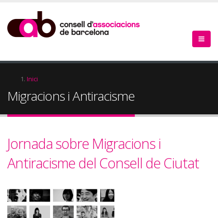
Vés
al
contingut
Fil
Inici
Migracions i Antiracisme
d'Ariadna
Jornada sobre Migracions i
Antiracisme del Consell de Ciutat